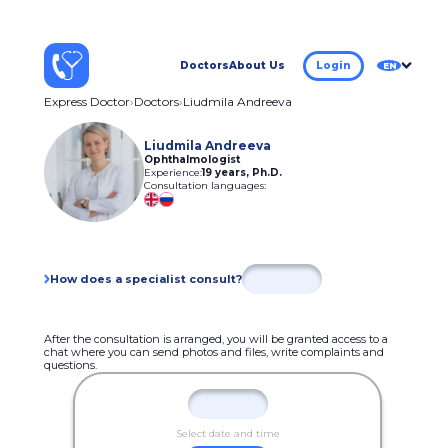
Doctors
About Us
Login
EN
Express Doctor
Doctors
Liudmila Andreeva
Liudmila Andreeva
Ophthalmologist
Experience:
19 years
,
Ph.D.
Consultation languages:
How does a specialist consult?
After the consultation is arranged, you will be granted access to a
chat where you can send photos and files, write complaints and
questions.
Select date and time