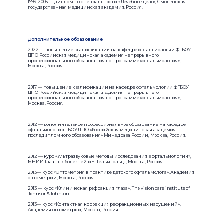
1999-2005 — диплом по специальности «Лечебное дело», Смоленская
государственная медицинская академия, Россия.​
Дополнительное образование​
2022 — повышение квалификации на кафедре офтальмологии ФГБОУ
ДПО Российская медицинская академия непрерывного
профессионального образования по программе «офтальмология»,
Москва, Россия.​
2017 — повышение квалификации на кафедре офтальмологии ФГБОУ
ДПО Российская медицинская академия непрерывного
профессионального образования по программе «офтальмология»,
Москва, Россия.​
2012 — дополнительное профессиональное образование на кафедре
офтальмологии ГБОУ ДПО «Российская медицинская академия
последипломного образования» Минздрава России, Москва, Россия.​
2012 — курс «Ультразвуковые методы исследования в офтальмологии»,
МНИИ Глазных болезней им. Гельмгольца, Москва, Россия.
2013— курс «Оптометрия в практике детского офтальмолога», Академия
оптометрии, Москва, Россия.
2013 — курс «Клиническая рефракция глаза», The vision care institute of
Johnson&Johnson.
2013— курс «Контактная коррекция рефракционных нарушений»,
Академия оптометрии, Москва, Россия.