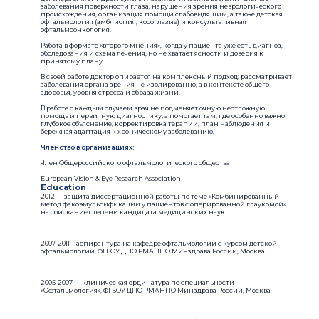
заболевания поверхности глаза, нарушения зрения неврологического
происхождения, организация помощи слабовидящим, а также детская
офтальмология (амблиопия, косоглазие) и консультативная
офтальмоонкология.
Работа в формате «второго мнения», когда у пациента уже есть диагноз,
обследования и схема лечения, но не хватает ясности и доверия к
принятому плану.
В своей работе доктор опирается на комплексный подход: рассматривает
заболевания органа зрения не изолированно, а в контексте общего
здоровья, уровня стресса и образа жизни.
В работе с каждым случаем врач не подменяет очную неотложную
помощь и первичную диагностику, а помогает там, где особенно важно
глубокое объяснение, корректировка терапии, план наблюдения и
бережная адаптация к хроническому заболеванию.
Членство в организациях:
Член Общероссийского офтальмологического общества
European Vision & Eye Research Association
Education
2012 — защита диссертационной работы по теме «Комбинированный
метод факоэмульсификации у пациентов с оперированной глаукомой»
на соискание степени кандидата медицинских наук.
2007-2011 – аспирантура на кафедре офтальмологии с курсом детской
офтальмологии, ФГБОУ ДПО РМАНПО Минздрава России, Москва​
2005-2007 — клиническая ординатура по специальности
«Офтальмология», ФГБОУ ДПО РМАНПО Минздрава России, Москва