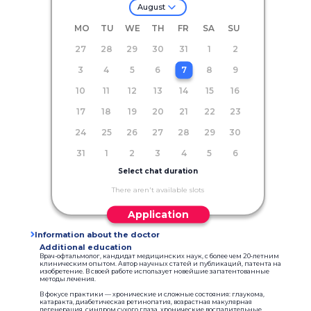
August
MO
TU
WE
TH
FR
SA
SU
27
28
29
30
31
1
2
3
4
5
6
7
8
9
10
11
12
13
14
15
16
17
18
19
20
21
22
23
24
25
26
27
28
29
30
31
1
2
3
4
5
6
Select chat duration
There aren't available slots
Application
Information about the doctor
Additional education
Врач-офтальмолог, кандидат медицинских наук, с более чем 20‑летним
клиническим опытом. Автор научных статей и публикаций, патента на
изобретение. В своей работе использует новейшие запатентованные
методы лечения.
В фокусе практики — хронические и сложные состояния: глаукома,
катаракта, диабетическая ретинопатия, возрастная макулярная
дегенерация, синдром сухого глаза, хронические воспалительные