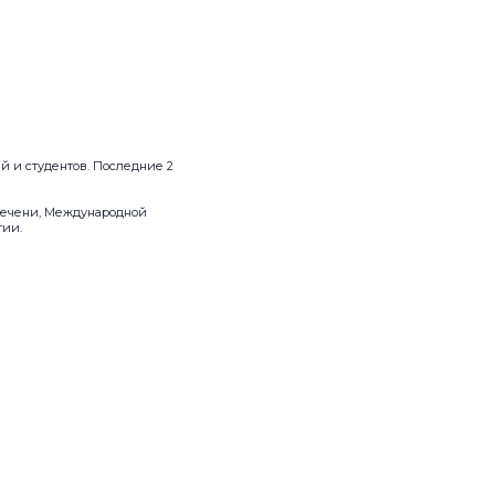
ей и студентов. Последние 2
 печени, Международной
гии.