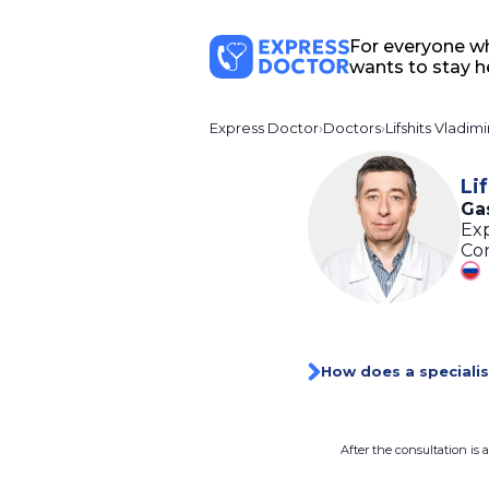
For everyone w
wants to stay h
Express Doctor
Doctors
Lifshits Vladimi
Li
Gas
Exp
Con
How does a specialis
After the consultation is