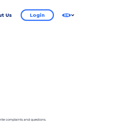
t Us
Login
EN
write complaints and questions.