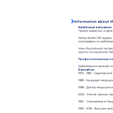
Information about t
Additional education
Прием взрослых и детей
Автор более 200 трудов,
монографии по заболев
Член Российской гастр
группы по изучению Heli
Профессиональные ко
Заболевания органов п
Education
1975 - 1981 - Саратовск
1989 - Кандидат медицин
1998 - Доктор медицинс
2000 - Ученое звание п
1992 - Стажировка в На
1990 - 2018 - Высшая ка