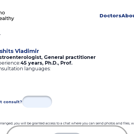
ho
Doctors
Abou
ealthy
r
fshits Vladimir
troenterologist, General practitioner
erience:
45 years
,
Ph.D., Prof.
sultation languages:
t consult?
 arranged, you will be granted access to a chat where you can send photos and files, 