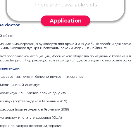
There aren't available slots
Application
he doctor
 с 0 лет.
 из них 6 монографий, 8 руководств для врачей и 19 учебных пособий для врач
аниям желчного пузыря и болезням печени изданы в Лейпциге.
оэнтерологической ассоциации, Российского общества по изучению болезней
cobacter pylori. Под руководством защищено 11 диссертаций по гастроэнтероло
мпетенции:
ищеварения, печени, болезни внутренних органов
ий Медицинский институт
ских наук. 1991 - Ученое звание доцента
ких наук (подтверждено в Германии 2019)
рофессора (подтверждено в Германии 2019)
циональном институте здоровья (США)
тегория по: гастроэнтерологии, терапии