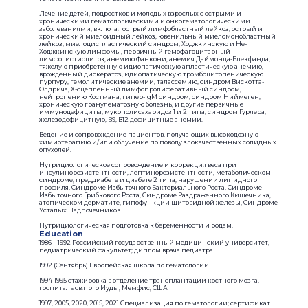
Лечение детей, подростков и молодых взрослых с острыми и
хроническими гематологическими и онкогематологическими
заболеваниями, включая острый лимфобластный лейкоз, острый и
хронический миелоидный лейкоз, ювенильный миеломонобластный
лейкоз, миелодиспластический синдром, Ходжкинскую и Не-
Ходжкинскую лимфомы, первичный гемофагоцитарный
лимфогистиоцитоз, анемию Фанкони, анемия Даймонда-Блекфанда,
тяжелую приобретенную идиопатическую апластическую анемию,
врожденный дискератоз, идиопатическую тромбоцитопеническую
пурпуру, гемолитические анемии, талассемию, синдром Вискотта-
Олдрича, Х-сцепленный лимфопролиферативный синдром,
нейтропению Костмана, гипер-IgM синдром, синдром Ниймеген,
хроническую гранулематозную болезнь, и другие первичные
иммунодефициты, мукополисахаридоз 1 и 2 типа, синдром Гурлера,
железодефицитную, В9, В12 дефицитные анемии.
Ведение и сопровождение пациентов, получающих высокодозную
химиотерапию и/или облучение по поводу злокачественных солидных
опухолей.
Нутрициологическое сопровождение и коррекция веса при
инсулинорезистентности, лептинорезистентности, метаболическом
синдроме, преддиабете и диабете 2 типа, нарушении липидного
профиля, Синдроме Избыточного Бактериального Роста, Синдроме
Избыточного Грибкового Роста, Синдроме Раздраженного Кишечника,
атопическом дерматите, гипофункции щитовидной железы, Синдроме
Усталых Надпочечников.
Нутрициологическая подготовка к беременности и родам.
Education
1986 – 1992 Российский государственный медицинский университет,
педиатрический факультет; диплом врача педиатра
1992 (Сентябрь) Европейская школа по гематологии
1994-1995 стажировка в отделение трансплантации костного мозга,
госпиталь святого Иуды, Мемфис, США
1997, 2005, 2020, 2015, 2021 Специализация по гематологии; сертификат