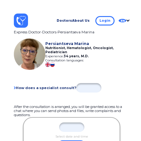
Doctors
About Us
Login
EN
Express Doctor
Doctors
Persiantseva Marina
Persiantseva Marina
Nutritionist, Hematologist, Oncologist,
Pediatrician
Experience:
34 years
,
M.D.
Consultation languages:
How does a specialist consult?
After the consultation is arranged, you will be granted access to a
chat where you can send photos and files, write complaints and
questions.
Select date and time