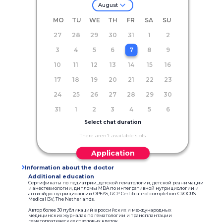
August
MO
TU
WE
TH
FR
SA
SU
27
28
29
30
31
1
2
3
4
5
6
7
8
9
10
11
12
13
14
15
16
17
18
19
20
21
22
23
24
25
26
27
28
29
30
31
1
2
3
4
5
6
Select chat duration
There aren't available slots
Application
Information about the doctor
Additional education
Сертификаты по педиатрии, детской гематологии, детской реанимации
и анестезиологии, дипломы MBA по интегративной нутрициологии и
антиэйдж нутрициологии OPEAS, GCP-Certificate of completion CROCUS
Medical BV, The Netherlands.
Автор более 30 публикаций в российских и международных
медицинских журналах по гематологии и трансплантации
гематопоэтических стволовых клеток.