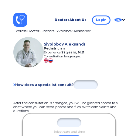
Doctors
About Us
Login
EN
Express Doctor
Doctors
Sivolobov Aleksandr
Sivolobov Aleksandr
Pediatrician
Experience:
22 years
,
M.D.
Consultation languages:
How does a specialist consult?
After the consultation is arranged, you will be granted access to a
chat where you can send photos and files, write complaints and
questions.
Select date and time