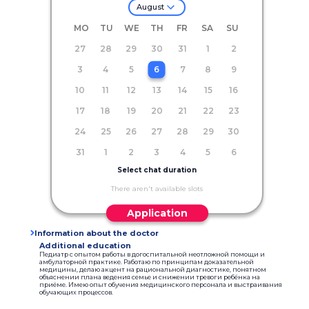
August
MO
TU
WE
TH
FR
SA
SU
27
28
29
30
31
1
2
3
4
5
6
7
8
9
10
11
12
13
14
15
16
17
18
19
20
21
22
23
24
25
26
27
28
29
30
31
1
2
3
4
5
6
Select chat duration
There aren't available slots
Application
Information about the doctor
Additional education
Педиатр с опытом работы в догоспитальной неотложной помощи и
амбулаторной практике. Работаю по принципам доказательной
медицины, делаю акцент на рациональной диагностике, понятном
объяснении плана ведения семье и снижении тревоги ребёнка на
приёме. Имею опыт обучения медицинского персонала и выстраивания
обучающих процессов.