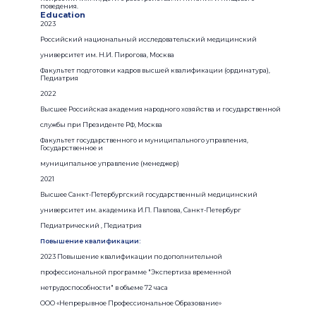
поведения.
Education
2023
Российский национальный исследовательский медицинский
университет им. Н.И. Пирогова, Москва
Факультет подготовки кадров высшей квалификации (ординатура),
Педиатрия
2022
Высшее Российская академия народного хозяйства и государственной
службы при Президенте РФ, Москва
Факультет государственного и муниципального управления,
Государственное и
муниципальное управление (менеджер)
2021
Высшее Санкт-Петербургский государственный медицинский
университет им. академика И.П. Павлова, Санкт-Петербург
Педиатрический , Педиатрия
Повышение квалификации:
2023 Повышение квалификации по дополнительной
профессиональной программе "Экспертиза временной
нетрудоспособности" в объеме 72 часа
ООО «Непрерывное Профессиональное Образование»