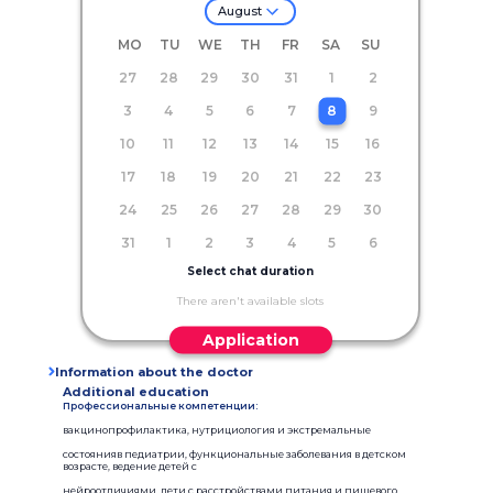
August
MO
TU
WE
TH
FR
SA
SU
27
28
29
30
31
1
2
3
4
5
6
7
8
9
10
11
12
13
14
15
16
17
18
19
20
21
22
23
24
25
26
27
28
29
30
31
1
2
3
4
5
6
Select chat duration
There aren't available slots
Application
Information about the doctor
Additional education
Профессиональные компетенции:
вакцинопрофилактика, нутрициология и экстремальные
состоянияв педиатрии, функциональные заболевания в детском
возрасте, ведение детей с
нейроотличиями, дети с расстройствами питания и пищевого