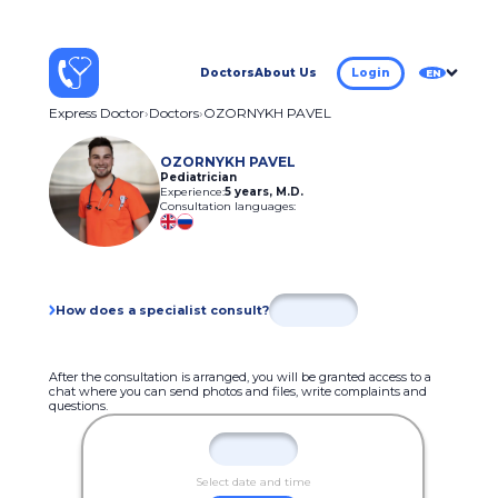
Doctors
About Us
Login
EN
Express Doctor
Doctors
OZORNYKH PAVEL
OZORNYKH PAVEL
Pediatrician
Experience:
5 years
,
M.D.
Consultation languages:
How does a specialist consult?
After the consultation is arranged, you will be granted access to a
chat where you can send photos and files, write complaints and
questions.
Select date and time