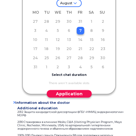
August
MO
TU
WE
TH
FR
SA
SU
27
28
29
30
31
1
2
3
4
5
6
7
8
9
10
11
12
13
14
15
16
17
18
19
20
21
22
23
24
25
26
27
28
29
30
31
1
2
3
4
5
6
Select chat duration
There aren't available slots
Application
Information about the doctor
Additional education
2012 Защита кандидатской диссертации ФГБУ «НМИЦ эндокринологии»
МЗ РФ
2010 Стажировка в клинике Мейо, США (Visiting Physician Program, Mayo
Clinic, Rochester, Minnesota, USA) по артериальной гипертензии
эндокринного генеза и объемным образованиям надпочечников
2009-2010 Лауреат гранта Президента РФ для поддержки молодых