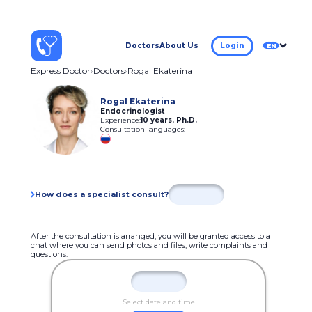
Doctors
About Us
Login
EN
Express Doctor
Doctors
Rogal Ekaterina
Rogal Ekaterina
Endocrinologist
Experience:
10 years
,
Ph.D.
Consultation languages:
How does a specialist consult?
After the consultation is arranged, you will be granted access to a
chat where you can send photos and files, write complaints and
questions.
Select date and time