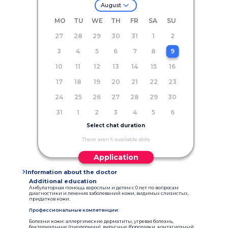
August
MO
TU
WE
TH
FR
SA
SU
27
28
29
30
31
1
2
3
4
5
6
7
8
9
10
11
12
13
14
15
16
17
18
19
20
21
22
23
24
25
26
27
28
29
30
31
1
2
3
4
5
6
Select chat duration
There aren't available slots
Application
Information about the doctor
Additional education
Амбулаторная помощь взрослым и детям с 0 лет по вопросам
диагностики и лечения заболеваний кожи, видимых слизистых,
придатков кожи.
Профессиональные компетенции:
Болезни кожи: аллергические дерматиты, угревая болезнь,
бактериальные (пиодермии), вирусные (бородавки, контагиозный