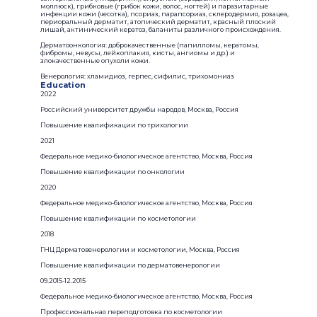
моллюск), грибковые (грибок кожи, волос, ногтей) и паразитарные
инфекции кожи (чесотка), псориаз, парапсориаз, склеродермия, розацеа,
периоральный дерматит, атопический дерматит, красный плоский
лишай, актинический кератоз, баланиты различного происхождения.
Дерматоонкология: доброкачественные (папилломы, кератомы,
фибромы, невусы, лейкоплакия, кисты, ангиомы и др.) и
злокачественные опухоли кожи.
Венерология: хламидиоз, герпес, сифилис, трихомониаз
Education
2022
Российский университет дружбы народов, Москва, Россия
Повышение квалификации по трихологии
2021
Федеральное медико-биологическое агентство, Москва, Россия
Повышение квалификации по онкологии
2020
Федеральное медико-биологическое агентство, Москва, Россия
Повышение квалификации по косметологии
2018
ГНЦ Дерматовенерологии и косметологии, Москва, Россия
Повышение квалификации по дерматовенерологии
09.2015-12.2015
Федеральное медико-биологическое агентство, Москва, Россия
Профессиональная переподготовка по косметологии