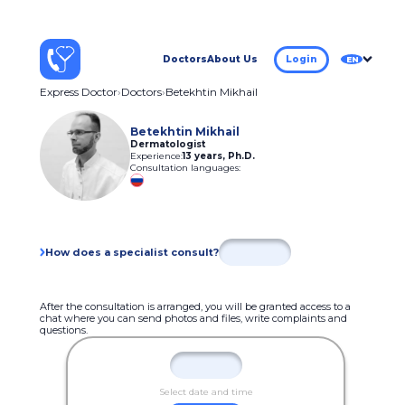
Doctors
About Us
Login
EN
Express Doctor
Doctors
Betekhtin Mikhail
Betekhtin Mikhail
Dermatologist
Experience:
13 years
,
Ph.D.
Consultation languages:
How does a specialist consult?
After the consultation is arranged, you will be granted access to a
chat where you can send photos and files, write complaints and
questions.
Select date and time