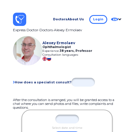
Doctors
About Us
Login
EN
Express Doctor
Doctors
Alexey Ermolaev
Alexey Ermolaev
Ophthalmologist
Experience:
38 years
,
Professor
Consultation languages:
How does a specialist consult?
After the consultation is arranged, you will be granted access to a
chat where you can send photos and files, write complaints and
questions.
Select date and time