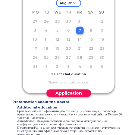
August
MO
TU
WE
TH
FR
SA
SU
27
28
29
30
31
1
2
3
4
5
6
7
8
9
10
11
12
13
14
15
16
17
18
19
20
21
22
23
24
25
26
27
28
29
30
31
1
2
3
4
5
6
Select chat duration
There aren't available slots
Application
Information about the doctor
Additional education
Врач высшей квалификации, доктор медицинских наук, профессор,
офтальмолог с опытом клинической и хирургической работы 30 + лет ( 6
тыс глазных операций).
Автор более 150 научных статей и докладов на международных
конференциях по вопросам офтальмологии,
17 патентов РФ на диагностические устройства и микрохирургические
инструменты для офтальмологии, автор 5 монографий по
офтальмологии.