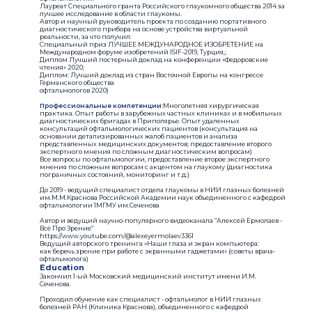
Лауреат Специального гранта Российского глаукомного общества 2014 за
лучшее исследование в области глаукомы.
Автор и научный руководитель проекта по созданию портативного
диагностического прибора на основе устройства виртуальной
реальности, за что получил:
Специальный приз ЛУЧШЕЕ МЕЖДУНАРОДНОЕ ИЗОБРЕТЕНИЕ на
Международном форуме изобретений ISIF-2019, Турция,;
Диплом Лучший постерный доклад на конференции «Федоровские
чтения» 2020;
Диплом: Лучший доклад из стран Восточной Европы на конгрессе
Германского общества
офтальмологов 2020)
Профессиональные компетенции:
Многолетняя хирургическая
практика. Опыт работы в зарубежных частных клиниках и в мобильных
диагностических бригадах в Приполярье. Опыт удаленных
консультаций офтальмологических пациентов (консультация на
основании детализированных жалоб пациентов и анализа
представленных медицинских документов; предоставление второго
экспертного мнения по сложным диагностическим вопросам)
Все вопросы по офтальмологии, предоставление второе экспертного
мнения по сложным вопросам с акцентом на глаукому (диагностика
пограничных состояний, мониторинг и т.д.)
До 2019 - ведущий специалист отдела глаукомы в НИИ глазных болезней
им.М.М.Краснова Российской Академии наук объединенного с кафедрой
офтальмологии 1МГМУ им.Сеченова
Автор и ведущий научно-популярного видеоканала “Алексей Ермолаев -
Всё Про Зрение”
https://www.youtube.com/@alexeyermolaev3361
Ведущий авторского тренинга «Наши глаза и экран компьютера: ​
как беречь зрение при работе с экранными гаджетами»​ (советы врача-
офтальмолога)
Education
Закончил 1-ый Московский медицинский институт имени И.М.
Сеченова.
Проходил обучение как специалист - офтальмолог в НИИ глазных
болезней РАН (Клиника Краснова), объединенного с кафедрой