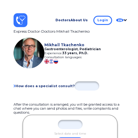
Doctors
About Us
Login
EN
Express Doctor
Doctors
Mikhaïl Tkachenko
Mikhaïl Tkachenko
Gastroenterologist, Pediatrician
Experience:
33 years
,
Ph.D.
Consultation languages:
How does a specialist consult?
After the consultation is arranged, you will be granted access to a
chat where you can send photos and files, write complaints and
questions.
Select date and time