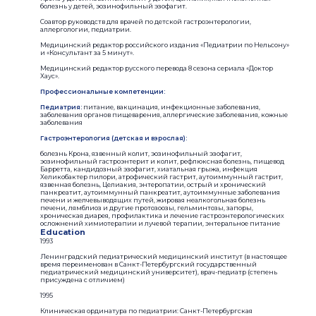
болезнь у детей, эозинофильный эзофагит.
Соавтор руководств для врачей по детской гастроэнтерологии,
аллергологии, педиатрии.
Медицинский редактор российского издания «Педиатрии по Нельсону»
и «Консультант за 5 минут».
Медицинский редактор русского перевода 8 сезона сериала «Доктор
Хаус».
Профессиональные компетенции:
Педиатрия:
питание, вакцинация, инфекционные заболевания,
заболевания органов пищеварения, аллергические заболевания, кожные
заболевания
Гастроэнтерология (детская и взрослая):
болезнь Крона, язвенный колит, эозинофильный эзофагит,
эозинофильный гастроэнтерит и колит, рефлюксная болезнь, пищевод
Барретта, кандидозный эзофагит, хиатальная грыжа, инфекция
Хеликобактер пилори, атрофический гастрит, аутоиммунный гастрит,
язвенная болезнь, Целиакия, энтеропатии, острый и хронический
панкреатит, аутоиммунный панкреатит, аутоиммунные заболевания
печени и желчевыводящих путей, жировая неалкогольная болезнь
печени, лямблиоз и другие протозоозы, гельминтозы, запоры,
хроническая диарея, профилактика и лечение гастроэнтерологических
осложнений химиотерапии и лучевой терапии, энтеральное питание
Education
1993
Ленинградский педиатрический медицинский институт (в настоящее
время переименован в Санкт-Петербургский государственный
педиатрический медицинский университет), врач-педиатр (степень
присуждена с отличием)
1995
Клиническая ординатура по педиатрии: Санкт-Петербургская