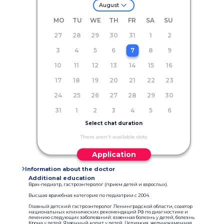
August
MO
TU
WE
TH
FR
SA
SU
27
28
29
30
31
1
2
3
4
5
6
7
8
9
10
11
12
13
14
15
16
17
18
19
20
21
22
23
24
25
26
27
28
29
30
31
1
2
3
4
5
6
Select chat duration
There aren't available slots
Application
Information about the doctor
Additional education
Врач-педиатр, гастроэнтеролог (прием детей и взрослых).
Высшая врачебная категория по педиатрии с 2004.
Главный детский гастроэнтеролог Ленинградской области, соавтор
национальных клинических рекомендаций РФ по диагностике и
лечению следующих заболеваний: язвенная болезнь у детей, болезнь
Крона у детей. Язвенный колит у детей, Целиакия, желчнокаменная