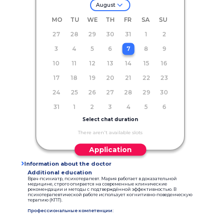
August
MO
TU
WE
TH
FR
SA
SU
27
28
29
30
31
1
2
3
4
5
6
7
8
9
10
11
12
13
14
15
16
17
18
19
20
21
22
23
24
25
26
27
28
29
30
31
1
2
3
4
5
6
Select chat duration
There aren't available slots
Application
Information about the doctor
Additional education
Врач-психиатр, психотерапевт. Мария работает в доказательной
медицине, строго опирается на современные клинические
рекомендации и методы с подтверждённой эффективностью. В
психотерапевтической работе использует когнитивно-поведенческую
терапию (КПТ).
Профессиональные компетенции: