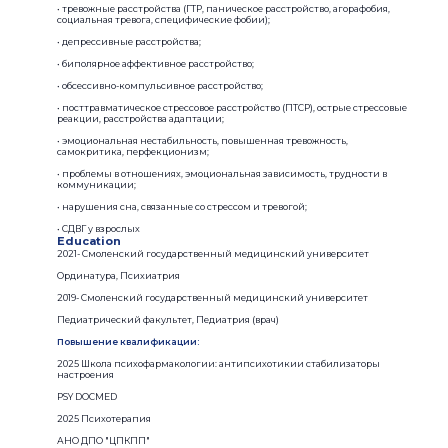
• тревожные расстройства (ГТР, паническое расстройство, агорафобия,
социальная тревога, специфические фобии);
• депрессивные расстройства;
• биполярное аффективное расстройство;
• обсессивно-компульсивное расстройство;
• посттравматическое стрессовое расстройство (ПТСР), острые стрессовые
реакции, расстройства адаптации;
• эмоциональная нестабильность, повышенная тревожность,
самокритика, перфекционизм;
• проблемы в отношениях, эмоциональная зависимость, трудности в
коммуникации;
• нарушения сна, связанные со стрессом и тревогой;
• СДВГ у взрослых
Education
2021- Смоленский государственный медицинский университет
Ординатура, Психиатрия
2019- Смоленский государственный медицинский университет
Педиатрический факультет, Педиатрия (врач)
Повышение квалификации:
2025 Школа психофармакологии: антипсихотикии стабилизаторы
настроения
PSY DOCMED
2025 Психотерапия
АНО ДПО "ЦПКПП"