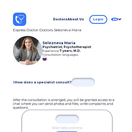
Doctors
About Us
Login
EN
Express Doctor
Doctors
Selezneva Maria
Selezneva Maria
Psychiatrist, Psychotherapist
Experience:
7 years
,
M.D.
Consultation languages:
How does a specialist consult?
After the consultation is arranged, you will be granted access to a
chat where you can send photos and files, write complaints and
questions.
Select date and time