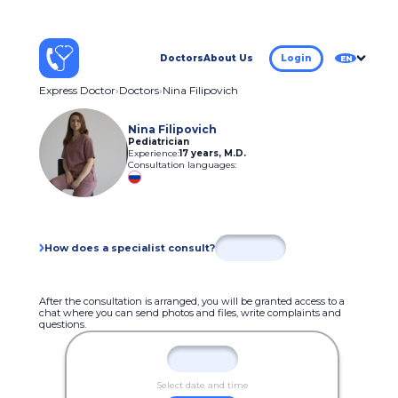
Doctors
About Us
Login
EN
Express Doctor
Doctors
Nina Filipovich
Nina Filipovich
Pediatrician
Experience:
17 years
,
M.D.
Consultation languages:
How does a specialist consult?
After the consultation is arranged, you will be granted access to a
chat where you can send photos and files, write complaints and
questions.
Select date and time