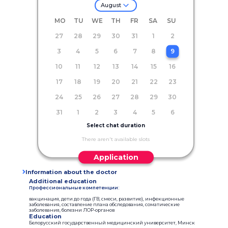
August
MO
TU
WE
TH
FR
SA
SU
27
28
29
30
31
1
2
3
4
5
6
7
8
9
10
11
12
13
14
15
16
17
18
19
20
21
22
23
24
25
26
27
28
29
30
31
1
2
3
4
5
6
Select chat duration
There aren't available slots
Application
Information about the doctor
Additional education
Профессиональные компетенции:
вакцинация, дети до года (ГВ, смеси, развитие), инфекционные
заболевания, составление плана обследования, соматические
заболевания, болезни ЛОР-органов
Education
Белорусский государственный медицинский университет, Минск