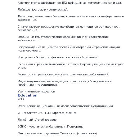
Анемии (железодефицитная, B12-дефицитная, гемолитическая и др.).
Лейкозы (острые и хронические).
Лимфомы, миеломная болезнь, хронические миелопролиферативные
заболевания.
Снижение или повышение тромбоцитов, лейкоцитов, эритроцитов ,
гемоглобина.
Вторичные гематологические осложнения при хронических
заболеваниях.
Сопровождение пациентов после химиотерапии и трансплантации
костного мозга.
Контроль побочных эффектов и осложнений терапии.
Скрининг и раннее выявление патологий крови у пациентов из групп
риска.
Мониторинг ремиссии онкогематологических заболеваний.
Индивидуальные рекомендации по питанию, образу жизни и
профилактике рецидивов.
Увеличение лимфоузлов
Education
2019
Российский национальный исследовательский медицинский
университет им. Н.И. Пирогова, Москва
Лечебный , Лечебное дело
2018 Онкологическая больница г. Подгорица
Онкологическое отделение, Онкология ( стажировка)