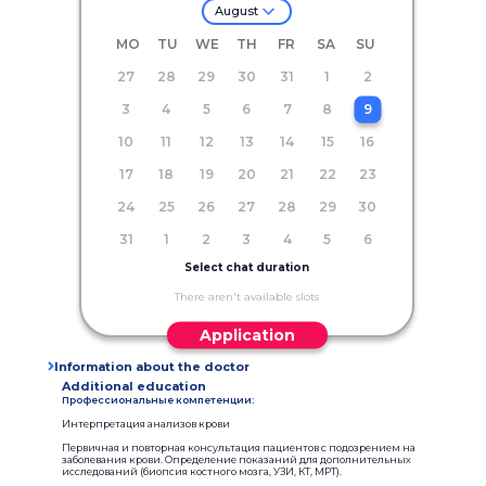
August
MO
TU
WE
TH
FR
SA
SU
27
28
29
30
31
1
2
3
4
5
6
7
8
9
10
11
12
13
14
15
16
17
18
19
20
21
22
23
24
25
26
27
28
29
30
31
1
2
3
4
5
6
Select chat duration
There aren't available slots
Application
Information about the doctor
Additional education
Профессиональные компетенции:
Интерпретация анализов крови
Первичная и повторная консультация пациентов с подозрением на
заболевания крови. Определение показаний для дополнительных
исследований (биопсия костного мозга, УЗИ, КТ, МРТ).