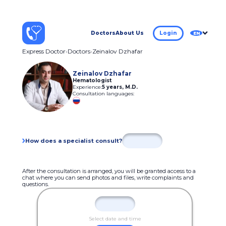
Doctors
About Us
Login
EN
Express Doctor
Doctors
Zeinalov Dzhafar
Zeinalov Dzhafar
Hematologist
Experience:
5 years
,
M.D.
Consultation languages:
How does a specialist consult?
After the consultation is arranged, you will be granted access to a
chat where you can send photos and files, write complaints and
questions.
Select date and time