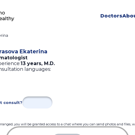
ho
Doctors
Abou
ealthy
rina
rasova Ekaterina
matologist
erience:
13 years
,
M.D.
sultation languages:
t consult?
 arranged, you will be granted access to a chat where you can send photos and files, 