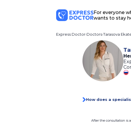
For everyone w
wants to stay h
Express Doctor
Doctors
Tarasova Ekate
Ta
He
Exp
Con
How does a specialis
After the consultation is