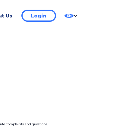
t Us
Login
EN
write complaints and questions.