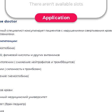
There aren't available slots
Application
he doctor
ытный специалист консультирует пациентов с нарушениями свертывания кров
еваниями.
мпетенции:
моглобина)
В12, фолиевой кислоты и других витаминов
цитопении ( снижение нейтрофилов и тромббоцитов)
ии ( склонность к тромбозам)
шение гнемоглобина)
ов крови
енный медицинский университет
ет (Врач-педиатр)
ния