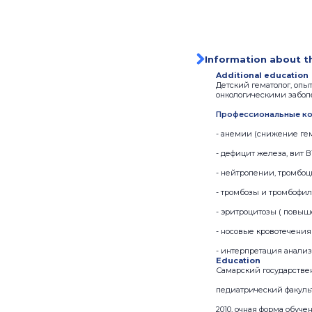
Information about t
Additional education
Детский гематолог, оп
онкологическими забол
Профессиональные ко
- анемии (снижение ге
- дефицит железа, вит 
- нейтропении, тромбо
- тромбозы и тромбофил
- эритроцитозы ( повы
- носовые кровотечения
- интерпретация анализ
Education
Самарский государств
педиатрический факульт
2010, очная форма обуче