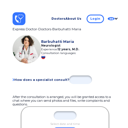
Doctors
About Us
Login
EN
Express Doctor
Doctors
Barbuhatti Maria
Barbuhatti Maria
Neurologist
Experience:
12 years
,
M.D.
Consultation languages:
How does a specialist consult?
After the consultation is arranged, you will be granted access to a
chat where you can send photos and files, write complaints and
questions.
Select date and time