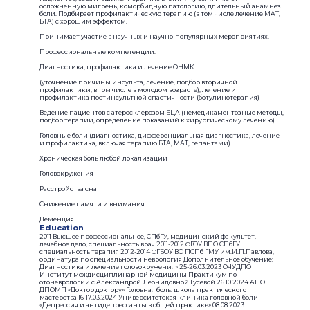
осложненную мигрень, коморбидную патологию, длительный анамнез
боли. Подбирает профилактическую терапию (в том числе лечение МАТ,
БТА) с хорошим эффектом.
Принимает участие в научных и научно-популярных мероприятиях.
Профессиональные компетенции:
Диагностика, профилактика и лечение ОНМК
(уточнение причины инсульта, лечение, подбор вторичной
профилактики, в том числе в молодом возрасте), лечение и
профилактика постинсультной спастичности (ботулинотерапия)
Ведение пациентов с атеросклерозом БЦА (немедикаментозные методы,
подбор терапии, определение показаний к хирургическому лечению)
Головные боли (диагностика, дифференциальная диагностика, лечение
и профилактика, включая терапию БТА, МАТ, гепантами)
Хроническая боль любой локализации
Головокружения
Расстройства сна
Снижение памяти и внимания
Деменция
Education
2011 Высшее профессиональное, СПбГУ, медицинский факультет,
лечебное дело, специальность врач 2011-2012 ФГОУ ВПО СПбГУ
специальность терапия 2012-2014 ФГБОУ ВО ПСПб ГМУ им.И.П.Павлова,
ординатура по специальности неврология Дополнительное обучение:
Диагностика и лечение головокружения» 25-26.03.2023 ОЧУДПО
Институт междисциплинарной медицины Практикум по
отоневрологии с Александрой Леонидовной Гусевой 26.10.2024 АНО
ДПОМП «Доктор доктору» Головная боль: школа практического
мастерства 16-17.03.2024 Университетская клиника головной боли
«Депрессия и антидепрессанты в общей практике» 08.08.2023