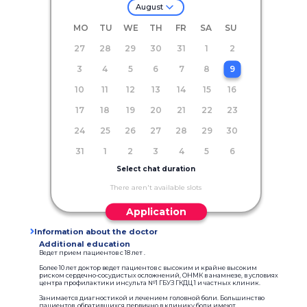
August
MO
TU
WE
TH
FR
SA
SU
27
28
29
30
31
1
2
3
4
5
6
7
8
9
10
11
12
13
14
15
16
17
18
19
20
21
22
23
24
25
26
27
28
29
30
31
1
2
3
4
5
6
Select chat duration
There aren't available slots
Application
Information about the doctor
Additional education
Ведет прием пациентов с 18 лет .
Более 10 лет доктор ведет пациентов с высоким и крайне высоким
риском сердечно-сосудистых осложнений, ОНМК в анамнезе, в условиях
центра профилактики инсульта №1 ГБУЗ ГКДЦ 1 и частных клиник.
Занимается диагностикой и лечением головной боли. Большинство
пациентов, обратившихся первично в клинику боли имеют