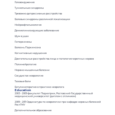
Головокружения
Туннельные синдромы
Тревожно-депрессивные расстройства
Болевые синдромы различной локализации
Нейроофтальмология
Демиелинизирующие заболевания
Шум в ушах
Гиперкинезы
Болезнь Паркинсона
Когнитивные нарушения
Двигательные расстройства лица и патология черепных нервов
Полинейропатия
Нервно-мышечные болезни
Сосудистая неврология
Тазовые боли
Ботулинотерапия в практике невролога
Education
2003 - 2009 факультет Педиатрии, Ростовский Государственный
медицинский университет (диплом с отличием)
2009 - 2011 Ординатура по неврологии при кафедре нервных болезней
РостГМУ
Дополнительное образование