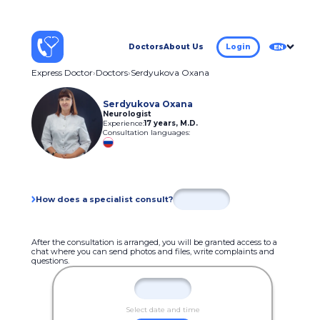
Doctors
About Us
Login
EN
Express Doctor
Doctors
Serdyukova Oxana
Serdyukova Oxana
Neurologist
Experience:
17 years
,
M.D.
Consultation languages:
How does a specialist consult?
After the consultation is arranged, you will be granted access to a
chat where you can send photos and files, write complaints and
questions.
Select date and time