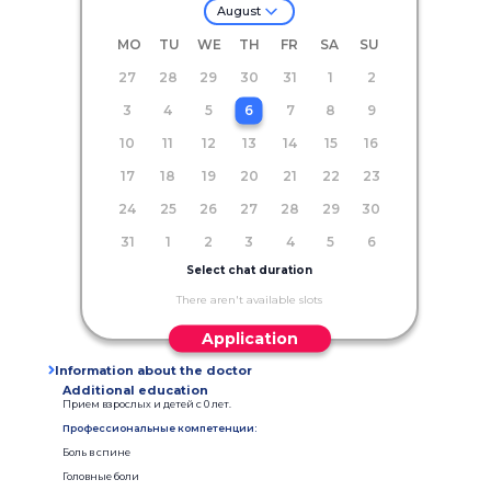
August
MO
TU
WE
TH
FR
SA
SU
27
28
29
30
31
1
2
3
4
5
6
7
8
9
10
11
12
13
14
15
16
17
18
19
20
21
22
23
24
25
26
27
28
29
30
31
1
2
3
4
5
6
Select chat duration
There aren't available slots
Application
Information about the doctor
Additional education
Прием взрослых и детей с 0 лет.
Профессиональные компетенции:
Боль в спине
Головные боли