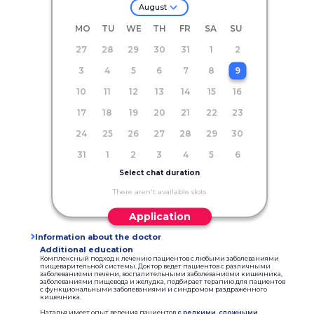
August
MO
TU
WE
TH
FR
SA
SU
27
28
29
30
31
1
2
3
4
5
6
7
8
9
10
11
12
13
14
15
16
17
18
19
20
21
22
23
24
25
26
27
28
29
30
31
1
2
3
4
5
6
Select chat duration
There aren't available slots
Application
Information about the doctor
Additional education
Комплексный подход к лечению пациентов с любыми заболеваниями
пищеварительной системы. Доктор ведет пациентов с различными
заболеваниями печени, воспалительными заболеваниями кишечника,
заболеваниями пищевода и желудка, подбирает терапию для пациентов
с функциональными заболеваниями и синдромом раздражённого
кишечника.
Наталья имеет опыт ведения пациентов
с редкими, сложными