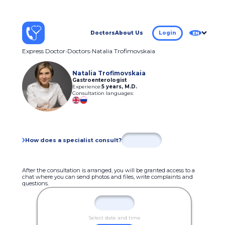
Doctors
About Us
Login
EN
Express Doctor
Doctors
Natalia Trofimovskaia
Natalia Trofimovskaia
Gastroenterologist
Experience:
5 years
,
M.D.
Consultation languages:
How does a specialist consult?
After the consultation is arranged, you will be granted access to a
chat where you can send photos and files, write complaints and
questions.
Select date and time