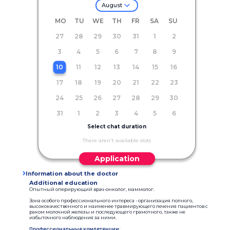
August
MO
TU
WE
TH
FR
SA
SU
27
28
29
30
31
1
2
3
4
5
6
7
8
9
10
11
12
13
14
15
16
17
18
19
20
21
22
23
24
25
26
27
28
29
30
31
1
2
3
4
5
6
Select chat duration
There aren't available slots
Application
Information about the doctor
Additional education
Опытный оперирующий врач-онколог, маммолог.
Зона особого профессионального интереса - организация полного,
высококачественного и наименее травмирующего лечения пациентов с
раком молочной железы и последующего грамотного, также не
избыточного наблюдения за ними.
Профессиональные компетенции: