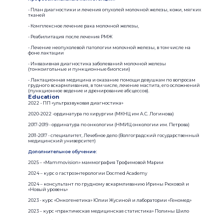
- План диагностики и лечения опухолей молочной железы, кожи, мягких
тканей
- Комплексное лечение рака молочной железы,
- Реабилитация после лечения РМЖ
- Лечение неопухолевой патологии молочной железы, в том числе на
фоне лактации
- Инвазивная диагностика заболеваний молочной железы
(тонкоигольные и пункционные биопсии)
- Лактационная медицина и оказание помощи девушкам по вопросам
грудного вскармливания, в том числе, лечение мастита, его осложнений
(пункционное ведение и дренирование абсцессов).
Education
2022 - ПП «ультразвуковая диагностика»
2020-2022 -ординатура по хирургии (МКНЦ им А.С. Логинова)
2017-2019 - ординатура по онкологии (НМИЦ онкологии им. Петрова)
2011-2017 - специалитет, Лечебное дело (Волгоградский государственный
медицинский университет)
Дополнительное обучение:
2025 – «Mammovision» маммография Трофимовой Марии
2024 – курс о гастроэнтерологии Docmed Academy
2024 – консультант по грудному вскармливанию Ирины Рюховой и
«Новый уровень»
2023 - курс «Онкогенетика» Юлии Жусиной и лаборатории «Геномед»
2023 – курс «практическая медицинская статистика» Полины Шило