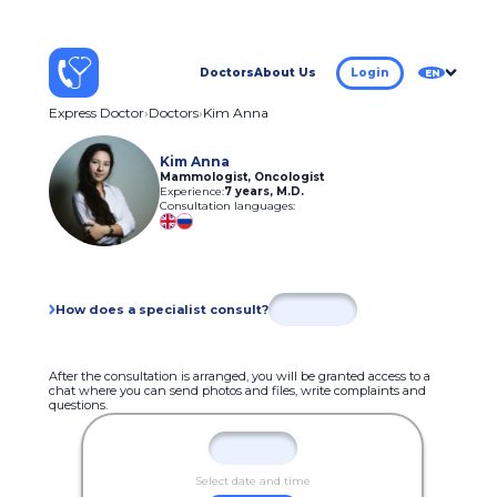
Doctors
About Us
Login
EN
Express Doctor
Doctors
Kim Anna
Kim Anna
Mammologist, Oncologist
Experience:
7 years
,
M.D.
Consultation languages:
How does a specialist consult?
After the consultation is arranged, you will be granted access to a
chat where you can send photos and files, write complaints and
questions.
Select date and time