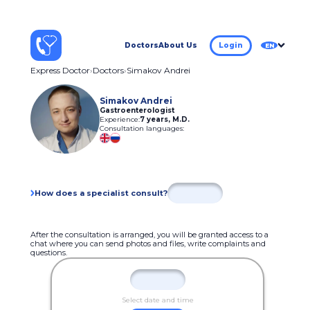
Doctors
About Us
Login
EN
Express Doctor
Doctors
Simakov Andrei
Simakov Andrei
Gastroenterologist
Experience:
7 years
,
M.D.
Consultation languages:
How does a specialist consult?
After the consultation is arranged, you will be granted access to a
chat where you can send photos and files, write complaints and
questions.
Select date and time