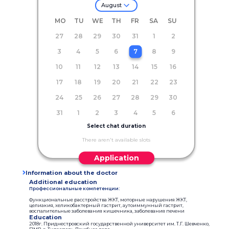
August
MO
TU
WE
TH
FR
SA
SU
27
28
29
30
31
1
2
3
4
5
6
7
8
9
10
11
12
13
14
15
16
17
18
19
20
21
22
23
24
25
26
27
28
29
30
31
1
2
3
4
5
6
Select chat duration
There aren't available slots
Application
Information about the doctor
Additional education
Профессиональные компетенции:
Функциональные расстройства ЖКТ, моторные нарушения ЖКТ,
целиакия, хеликобактерный гастрит, аутоиммунный гастрит,
воспалительные заболевания кишечника, заболевания печени
Education
2018г. Приднестровский государственной университет им. Т.Г. Шевченко,