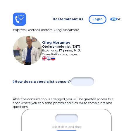
Doctors
About Us
Login
EN
Express Doctor
Doctors
Oleg Abramov
Oleg Abramov
Otolaryngologist (ENT)
Experience:
17 years
,
M.D.
Consultation languages:
How does a specialist consult?
After the consultation is arranged, you will be granted access to a
chat where you can send photos and files, write complaints and
questions.
Select date and time