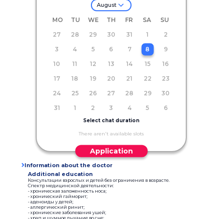
August
MO
TU
WE
TH
FR
SA
SU
27
28
29
30
31
1
2
3
4
5
6
7
8
9
10
11
12
13
14
15
16
17
18
19
20
21
22
23
24
25
26
27
28
29
30
31
1
2
3
4
5
6
Select chat duration
There aren't available slots
Application
Information about the doctor
Additional education
Консультации взрослых и детей без ограничения в возрасте.
Спектр медицинской деятельности:
- хроническая заложенность носа;
- хронический гайморит;
- аденоиды у детей;
- аллергический ринит;
- хронические заболевания ушей;
- храп и шумное дыхание во сне;