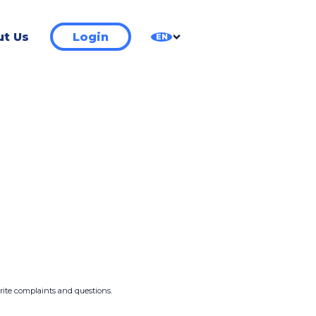
t Us
Login
EN
write complaints and questions.