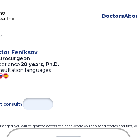
ho
Doctors
Abou
ealthy
v
ctor Feniksov
urosurgeon
erience:
20 years
,
Ph.D.
sultation languages:
t consult?
 arranged, you will be granted access to a chat where you can send photos and files, 