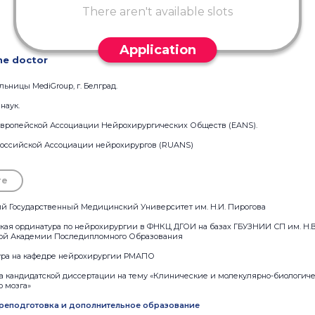
There aren't available slots
Application
he doctor
ницы MediGroup, г. Белград.
наук.
вропейской Ассоциации Нейрохирургических Обществ (EANS).
оссийской Ассоциации нейрохирургов (RUANS)
re
йский Государственный Медицинский Университет им. Н.И. Пирогова
ческая ординатура по нейрохирургии в ФНКЦ ДГОИ на базах ГБУЗНИИ СП им. Н.В
ой Академии Последипломного Образования
антура на кафедре нейрохирургии РМАПО
ита кандидатской диссертации на тему «Клинические и молекулярно-биологич
о мозга»
реподготовка и дополнительное образование