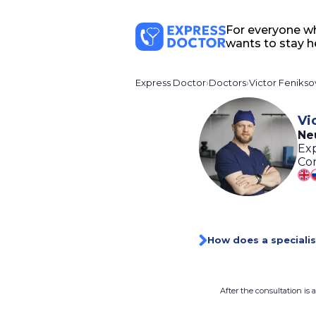
For everyone w
wants to stay h
Express Doctor
Doctors
Victor Fenikso
Vi
Ne
Exp
Con
How does a specialis
After the consultation is