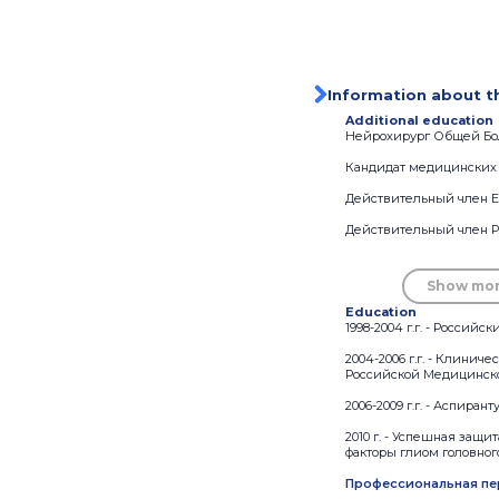
Information about t
Additional education
Нейрохирург Общей Боль
Кандидат медицинских 
Действительный член Е
Действительный член Р
Show mo
Education
1998-2004 г.г. - Росси
2004-2006 г.г. - Клини
Российской Медицинск
2006-2009 г.г. - Аспир
2010 г. - Успешная защ
факторы глиом головног
Профессиональная пе