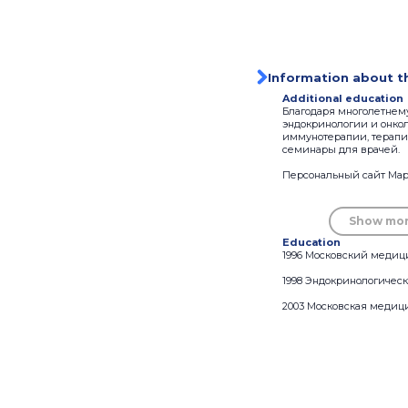
Information about t
Additional education
Благодаря многолетнем
эндокринологии и онко
иммунотерапии, терапи
семинары для врачей.
Персональный сайт Мари
Show mo
Education
1996 Московский медици
1998 Эндокринологичес
2003 Московская медици