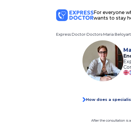
For everyone w
wants to stay h
Express Doctor
Doctors
Maria Beloyar
Ma
En
Exp
Con
How does a specialis
After the consultation is