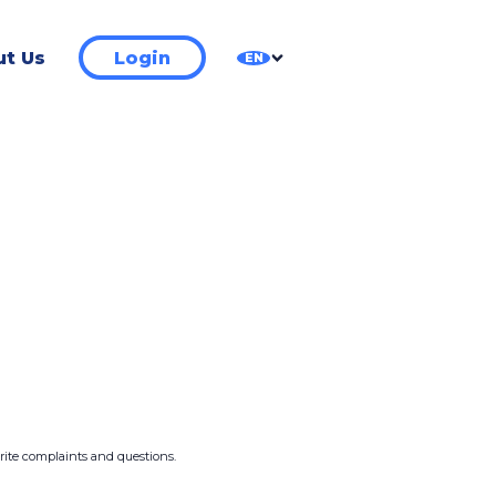
t Us
Login
EN
write complaints and questions.