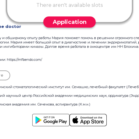
There aren't available slots
Application
he doctor
у и обширному опыту работы Мария поможет помочь в решении огромного спе
логии. Мария имеет большой опыт в диагностике и лечении эндокринопатий,
и ингибиторами киназы. Долгое время работала в онкоцентре им НН Блохина
и: https://mfbendo.com/
re
нский стоматологический институт им. Семашко, лечебный факультет (Лечеб
кий научный центр Российской академии медицинских наук, ординатура (Энд
нская академия им. Сеченова, аспирантура (К.м.н.)