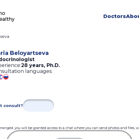
ho
Doctors
Abou
ealthy
tseva
ria Beloyartseva
docrinologist
erience:
28 years
,
Ph.D.
sultation languages:
t consult?
 arranged, you will be granted access to a chat where you can send photos and files, 