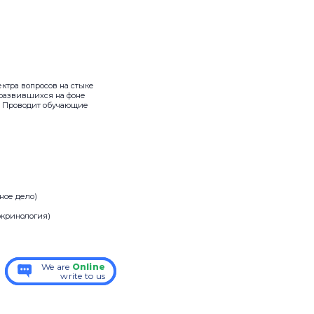
ктра вопросов на стыке
 развившихся на фоне
. Проводит обучающие
ное дело)
окринология)
We are
We are
Online
Online
write to us
write to us