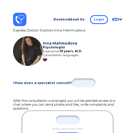
Doctors
About Us
Login
EN
Express Doctor
Doctors
Inna Mahmudova
Inna Mahmudova
Psychologist
Experience:
19 years
,
M.D.
Consultation languages:
How does a specialist consult?
After the consultation is arranged, you will be granted access to a
chat where you can send photos and files, write complaints and
questions.
Select date and time