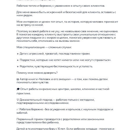
Работаю тепло и бережно, с уважением к опыту своих клиентов.
Для меня важно быть искренней и безопасной для клиента, оставаясь с
ним рядом.
Мне интересен и ценен тот опыт, та история, которую человек приносит
на встречу со мной.
Поэтому в своей работе я не учу, не навязываю свое мнение, не оцениваю.
Я помогаю каждому клиенту выстроить свои уникальные отношения с
другими людьми и с миром в целом, помогаю увереннее чувствовать и
понимать себя, откликаясь на вызовы жизни.
Моя специализация — сложные случаи:
🔹 Дети с агрессией, тревогой, последствиями травм.
🔹 Подростки, которые «не хотят ничего» или «не могут справиться».
🔹 Родители, чувствующие беспомощность и усталость.
Почему мне можно доверять?
📖 Автор книги «Человек и его эмоции» — о том, как помочь детям
понимать свои чувства.
🎓 Опыт работы в кризисных центрах, школах, клинике и частной
практике.
💡 Доказательный подход — работаю только с методами,
подтвержденными исследованиями.
✅ Работаю бережно - без осуждения и ярлыков, с научным подходом и
заботой.
Первичный прием проводится с родителями или законными
представителями без ребенка.
Детей в психотерапию беру с 10 лет. Если ребенок младше - помогаю и