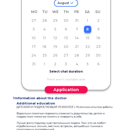
August
MO
TU
WE
TH
FR
SA
SU
27
28
29
30
31
1
2
3
4
5
6
7
8
9
10
11
12
13
14
15
16
17
18
19
20
21
22
23
24
25
26
27
28
29
30
31
1
2
3
4
5
6
Select chat duration
There aren't available slots
Application
Information about the doctor
Additional education
ДЕТСКИЙ И ПОДРОСТКОВЫЙ ПСИХОЛОГ с 19-летним опытом работы.
Взрослым помогаю пережить сложность родительства, детям и
подросткам помогаю понять и поверить в себя.
Лучше всего подхожу чувствительным людям. Тем, кто не любит
отработанных техник, жёстких встрясок, волшебных тычков и
позитивных интервенций.