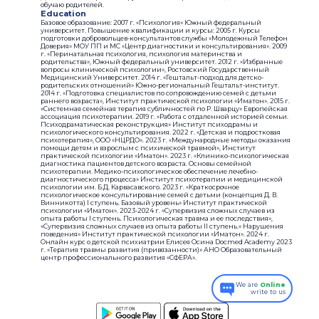
обучаю родителей.
Education
Базовое образование: 2007 г. «Психология» Южный федеральный
университет. Повышение квалификации и курсы: 2005 г. Курсы
подготовки добровольцев-консультантов службы «Молодежный Телефон
Доверия» МОУ ПП и МС «Центр диагностики и консультирования». 2009
г. «Перинатальная психология, психология материнства и
родительства», Южный федеральный университет. 2012 г. «Избранные
вопросы клинической психологии», Ростовский Государственный
Медицинский Университет. 2014 г. «Гештальт-подход для детско-
родительских отношений» Южно-региональный Гештальт-институт.
2014 г. «Подготовка специалистов по сопровождению семей с детьми
раннего возраста», Институт практической психологии «Иматон». 2015 г.
«Системная семейная терапия субличностей по Р. Шварцу» Европейская
ассоциация психотерапии. 2019 г. «Работа с отдаленной историей семьи.
Психодраматическая реконструкция» Институт психодрамы и
психологического консультирования. 2022 г. «Детская и подростковая
психотерапия», ООО «НЦРДО». 2023 г. «Международные методы оказания
помощи детям и взрослым с психической травмой», Институт
практической психологии «Иматон». 2023 г. «Клинико-психологическая
диагностика пациентов детского возраста. Основы семейной
психотерапии. Медико-психологическое обеспечение лечебно-
диагностического процесса» Институт психотерапии и медицинской
психологии им. Б.Д. Карвасавского. 2023 г. «Краткосрочное
психологическое консультирование семей с детьми (концепция Д. В.
Винникотта) I ступень. Базовый уровень» Институт практической
психологии «Иматон». 2023-2024 г. «Супервизия сложных случаев из
опыта работы I ступень. Психологическая травма и ее последствия»,
«Супервизия сложных случаев из опыта работы II ступень.» Нарушения
поведения» Институт практической психологии «Иматон». 2024 г.
Онлайн курс о детской психиатрии Елисея Осина Docmed Academy 2023
г. «Терапия травмы развития (привязанности)» АНО Образовательный
центр профессионального развития «СФЕРА».
We are
Online
write to us