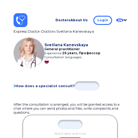
Doctors
About Us
Login
EN
Express Doctor
Doctors
Svetlana Kanevskaya
Svetlana Kanevskaya
General practitioner
Experience:
26 years
,
Профессор
Consultation languages:
How does a specialist consult?
After the consultation is arranged, you will be granted access to a
chat where you can send photos and files, write complaints and
questions.
Select date and time