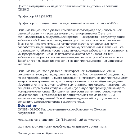
Доктор медицинских наук по специальности внутренние болезни
(05.2010)
Профессор РАЕ (05.2013)
Профессор по специальности внутренние болезни с 26 июля 2022 г
Ведение пациентов с учетом комплексного подхода с одновременной
оценкой состояния всех органов и систем организма. С учетом
взаимодействия между собой лекарственных средств и сопутствующих
заболеваний. Возможность ведения с учетом генетического паспорта.
Зная генетические мутации каждого конкретного человека, я могу
разработать индивидуальную программу обследования и лечения. Все
это позволит стабилизировать уже имеющиеся заболевания и остановить
их прогрессирование и не дать возможности реализоваться тем
заболеваниям, риск которых выявлен, но реализации в болезнь еще нет.
Такой алгоритм ведения позволит на долгие годы сохранить здоровье
человека.
Ведение пациентов с учетом антивозрастной медицины с целью
сохранения молодости, здоровья и красоты. Часто человек обращается ко
мне с просьбой сохранить его здоровье и активность на долгие годы. Этот
запрос можно реализовать, используя знания по антиэйдж медицине.
Изучив генетику пациента, обмен витаминов, минералов, питательных
веществ и гормонов я создаю индивидуальную программу для каждого
конкретного человека. Дополнительно, если выявляются отклонения
или заболевания, то создается дополнительная схема коррекции
выявленных нарушений. Такой индивидуальный подход позволяет
сохранить здоровье человека на долгие годы.
Education
09.1993 – 06.2000 Высшее медицинское образование (Омская
государственная
медицинская академия - ОмГМА, лечебный факультет,
врач по специальности лечебное дело), диплом с отличием.
Последипломное образование: