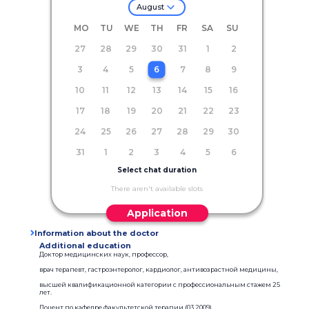
August
MO
TU
WE
TH
FR
SA
SU
27
28
29
30
31
1
2
3
4
5
6
7
8
9
10
11
12
13
14
15
16
17
18
19
20
21
22
23
24
25
26
27
28
29
30
31
1
2
3
4
5
6
Select chat duration
There aren't available slots
Application
Information about the doctor
Additional education
Доктор медицинских наук, профессор,
врач терапевт, гастроэнтеролог, кардиолог, антивозрастной медицины,
высшей квалификационной категории с профессиональным стажем 25
лет.
Доцент по кафедре факультетской терапии (03.2009)