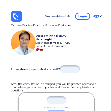
Doctors
About Us
Login
EN
Express Doctor
Doctors
Rustam Zhetishev
Rustam Zhetishev
Neurologist
Experience:
16 years
,
Ph.D.
Consultation languages:
How does a specialist consult?
After the consultation is arranged, you will be granted access to a
chat where you can send photos and files, write complaints and
questions.
Select date and time