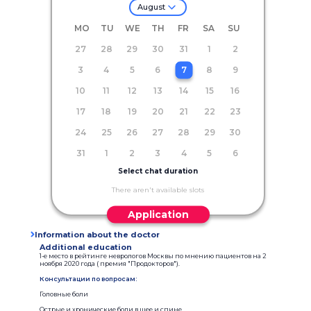
August
MO
TU
WE
TH
FR
SA
SU
27
28
29
30
31
1
2
3
4
5
6
7
8
9
10
11
12
13
14
15
16
17
18
19
20
21
22
23
24
25
26
27
28
29
30
31
1
2
3
4
5
6
Select chat duration
There aren't available slots
Application
Information about the doctor
Additional education
1-е место в рейтинге неврологов Москвы по мнению пациентов на 2
ноября 2020 года ( премия "Продокторов").
Консультации по вопросам:
Головные боли
Острые и хронические боли в шее и спине