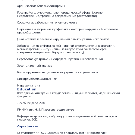
Хронические болевые синдромы
Расстройства эмоционально-поведенческой сферы (астено-
невротические, тревожно-депрессивные расстройства)
Сосудистые заболевания головного мозга
Первичная и вторичная профилактика острых нарушений мозгового
кровообращения
Диагностика и лечение нарушений памяти различного генеза
Заболевания периферической нервной системы (полиневропатии,
мононевропатии — туннельные невропатии локтевого нерва,
срединного нерва, малоберцового нерва и т.д.)
Цереброваскулярные и нейродегенеративные заболевания
Эссенциальный тремор
Головокружения, нарушение координации и равновесия
Синдром беспокойных ног
Нарушения сна
Education
Кабардино-Балкарский государственный университет, медицинский
факультет
Лечебное дело, 2010
РНИМУ им. Н.И. Пирогова , ординатура
Кафедра неврологии, нейрохирургии и медицинской генетики, врач
невролог, 2012
Сертификаты:
Сертификат № 1162242839778 по специальности «Неврология»