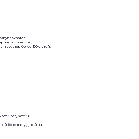
популяризатор
проктологического,
 и соавтор более 100 статей.
ьности педиатрия
ной болезни у детей на