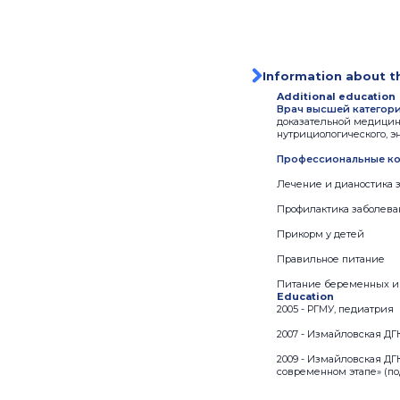
Information about t
Additional education
Врач высшей категории
доказательной медицины
нутрициологического, эн
Профессиональные ко
Лечение и дианостика з
Профилактика заболева
Прикорм у детей
Правильное питание
Питание беременных и
Education
2005 - РГМУ, педиатрия
2007 - Измайловская ДГ
2009 - Измайловская ДГ
современном этапе» (под