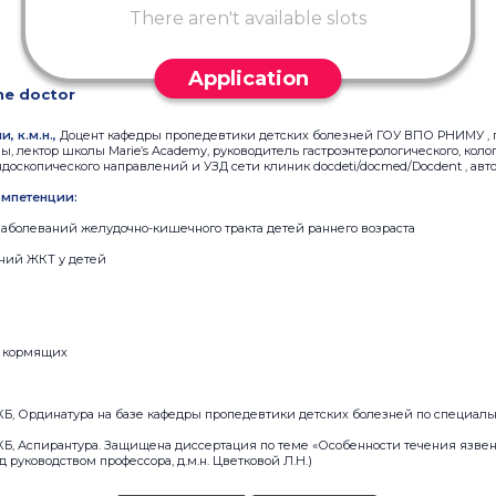
There aren't available slots
Application
he doctor
, к.м.н.,
Доцент кафедры пропедевтики детских болезней ГОУ ВПО РНИМУ , 
, лектор школы Marie’s Academy, руководитель гастроэнтерологического, коло
доскопического направлений и УЗД сети клиник docdeti/docmed/Docdent , автор
мпетенции:
аболеваний желудочно-кишечного тракта детей раннего возраста
ний ЖКТ у детей
 кормящих
КБ, Ординатура на базе кафедры пропедевтики детских болезней по специал
КБ, Аспирантура. Защищена диссертация по теме «Особенности течения язвен
 руководством профессора, д.м.н. Цветковой Л.Н.)