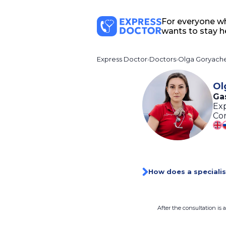
For everyone w
wants to stay h
Express Doctor
Doctors
Olga Goryach
Ol
Gas
Exp
Con
How does a specialis
After the consultation is