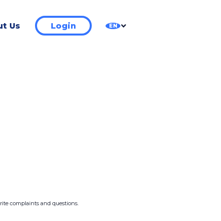
t Us
Login
EN
write complaints and questions.