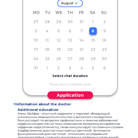
August
MO
TU
WE
TH
FR
SA
SU
27
28
29
30
31
1
2
3
4
5
6
7
8
9
10
11
12
13
14
15
16
17
18
19
20
21
22
23
24
25
26
27
28
29
30
31
1
2
3
4
5
6
Select chat duration
There aren't available slots
Application
Information about the doctor
Additional education
Алекс Шейфер – опытный кардиолог и терапевт, обладающий
уникальным медицинским опытом и высокими стандартами.
Консультирует по вопросам профилактики и лечения заболеваний
сердечно-сосудистой системы (повышение артериального давления,
сердечная недостаточность), также консультирует по сложным случаям
(подбор лечения, диагностика сложных аритмий). Занимается
функциональной диагностикой - описанием исследований
эхокардиографии, суточного мониторинга сердечных сокращений/