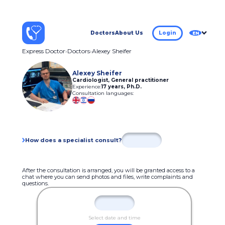
Doctors
About Us
Login
EN
Express Doctor
Doctors
Alexey Sheifer
Alexey Sheifer
Cardiologist, General practitioner
Experience:
17 years
,
Ph.D.
Consultation languages:
How does a specialist consult?
After the consultation is arranged, you will be granted access to a
chat where you can send photos and files, write complaints and
questions.
Select date and time