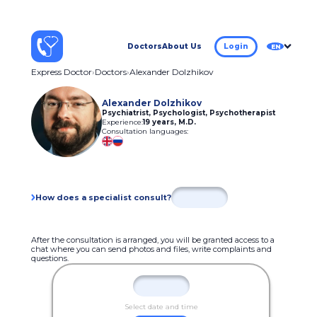
Doctors
About Us
Login
EN
Express Doctor
Doctors
Alexander Dolzhikov
Alexander Dolzhikov
Psychiatrist, Psychologist, Psychotherapist
Experience:
19 years
,
M.D.
Consultation languages:
How does a specialist consult?
After the consultation is arranged, you will be granted access to a
chat where you can send photos and files, write complaints and
questions.
Select date and time