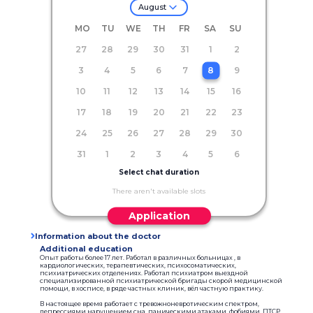
August
MO
TU
WE
TH
FR
SA
SU
27
28
29
30
31
1
2
3
4
5
6
7
8
9
10
11
12
13
14
15
16
17
18
19
20
21
22
23
24
25
26
27
28
29
30
31
1
2
3
4
5
6
Select chat duration
There aren't available slots
Application
Information about the doctor
Additional education
Опыт работы более 17 лет. Работал в различных больницах , в
кардиологических, терапевтических, психосоматических,
психиатрических отделениях. Работал психиатром выездной
специализированной психиатрической бригады скорой медицинской
помощи, в хосписе, в ряде частных клиник, вёл частную практику.
В настоящее время работает с тревожноневротическим спектром,
депрессиями,нарушением сна, паническими атаками, фобиями, ПТСР ,