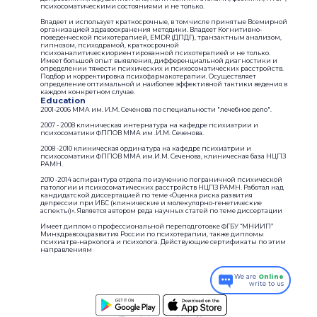
психосоматическими состояниями и не только.
Владеет и использует краткосрочные, в том числе принятые Всемирной
организацией здравоохранения методики. Владеет Когнитивно-
поведенческой психотерапией, EMDR (ДПДГ), транзактным анализом,
гипнозом, психодрамой, краткосрочной
психоаналитическиориентированной психотерапией и не только.
Имеет большой опыт выявления, дифференциальной диагностики и
определении тяжести психических и психосоматических расстройств.
Подбор и корректировка психофармакотерапии. Осуществляет
определение оптимальной и наиболее эффективной тактики ведения в
каждом конкретном случае.
Education
2001-2006 ММА им. И.М. Сеченова по специальности "лечебное дело".
2007 - 2008 клиническая интернатура на кафедре психиатрии и
психосоматики ФППОВ ММА им .И.М. Сеченова.
2008 -2010 клиническая ординатура на кафедре психиатрии и
психосоматики ФППОВ ММА им.И.М. Сеченова, клиническая база НЦПЗ
РАМН.
2010 -2014 аспирантура отдела по изучению пограничной психической
патологии и психосоматических расстройств НЦПЗ РАМН. Работал над
кандидатской диссертацией по теме «Оценка риска развития
депрессии при ИБС (клинические и молекулярно-генетические
аспекты)». Является автором ряда научных статей по теме диссертации
Имеет диплом о профессиональной переподготовке ФГБУ “МНИИП”
Минздравсоцразвития России по психотерапии, также дипломы
психиатра-нарколога и психолога. Действующие сертификаты по этим
направлениям
We are
Online
write to us