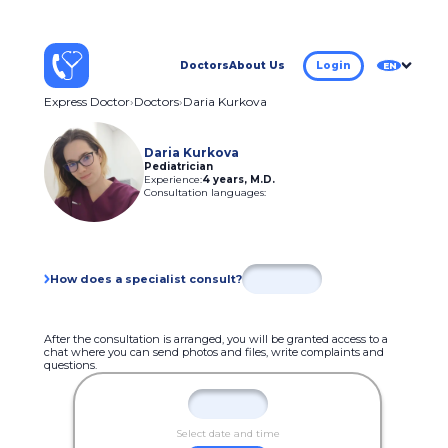
Doctors
About Us
Login
EN
Express Doctor
Doctors
Daria Kurkova
Daria Kurkova
Pediatrician
Experience:
4 years
,
M.D.
Consultation languages:
How does a specialist consult?
After the consultation is arranged, you will be granted access to a
chat where you can send photos and files, write complaints and
questions.
Select date and time