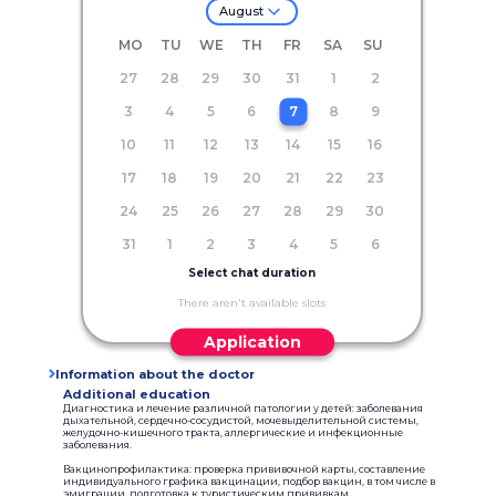
August
MO
TU
WE
TH
FR
SA
SU
27
28
29
30
31
1
2
3
4
5
6
7
8
9
10
11
12
13
14
15
16
17
18
19
20
21
22
23
24
25
26
27
28
29
30
31
1
2
3
4
5
6
Select chat duration
There aren't available slots
Application
Information about the doctor
Additional education
Диагностика и лечение различной патологии у детей: заболевания
дыхательной, сердечно-сосудистой, мочевыделительной системы,
желудочно-кишечного тракта, аллергические и инфекционные
заболевания.
Вакцинопрофилактика: проверка прививочной карты, составление
индивидуального графика вакцинации, подбор вакцин, в том числе в
эмиграции, подготовка к туристическим прививкам.