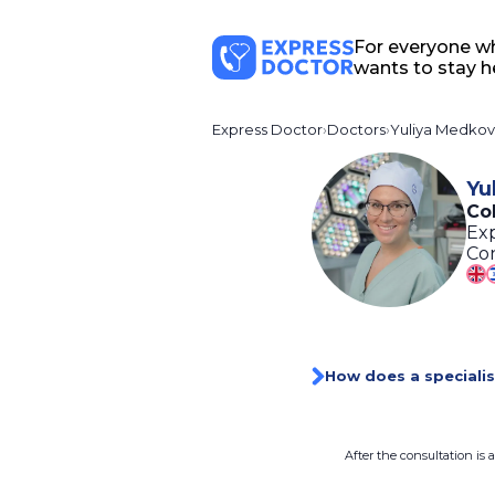
For everyone w
wants to stay h
Express Doctor
Doctors
Yuliya Medko
Yu
Co
Exp
Con
How does a specialis
After the consultation is