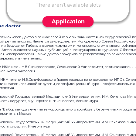
There aren't available slots
Application
he doctor
рг и онколог. Доктор в рамках своей карьеры занимается как хирургической д
ной деятельностью. Является руководителем Молодежного Совета Российског
гия будущего». Работала врачом-хирургом и колопроктологом в многопрофиль
. Автор множества научных публикаций в международных журналах. Область
я колопроктология. Также доктор проходила переподготовку по психологичес
бережно и внимательно.
ии ИКМ имен Н.В.Склифосовского, Сеченовский Университет, сертификационны
иальности онкология
и ИКМ имени Н.В.Склифосовского (ранее кафедра колопроктологии ИПО), Сече
ии и малоинвазивной хирургии, сертификационный курс – профессиональная 
ктология
Московский Государственный Медицинский Университет им. И.М. Сеченова Мин
ность: хирургия, акушерство и гинекология, Аспирантура
 “Выбор метода лечения геморроидального тромбоза у беременных и родильни
ерситета, г.Москва
осковский Государственный Медицинский Университет им. И.М. Сеченова Мин
ность: хирургия, Интернатура
осковский Государственный Медицинский Университет им. И.М. Сеченова Мин