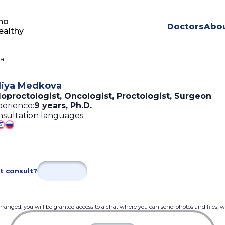
ho
Doctors
Abou
ealthy
va
liya Medkova
loproctologist, Oncologist, Proctologist, Surgeon
erience:
9 years
,
Ph.D.
sultation languages:
t consult?
 arranged, you will be granted access to a chat where you can send photos and files, 