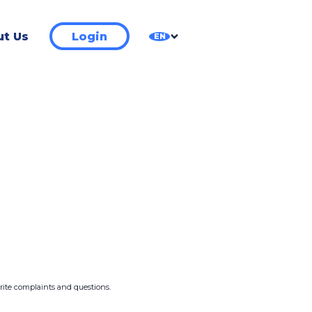
t Us
Login
EN
write complaints and questions.