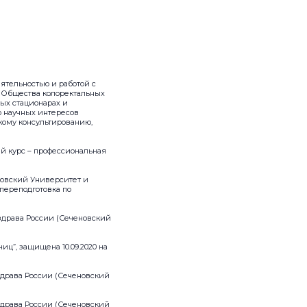
еятельностью и работой с
о Общества колоректальных
ных стационарах и
ю научных интересов
кому консультированию,
й курс – профессиональная
новский Университет и
переподготовка по
здрава России (Сеченовский
ц”, защищена 10.09.2020 на
здрава России (Сеченовский
здрава России (Сеченовский