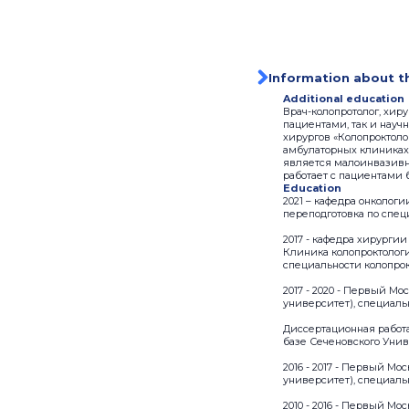
Information about t
Additional education
Врач-колопротолог, хиру
пациентами, так и науч
хирургов «Колопроктоло
амбулаторных клиниках
является малоинвазивна
работает с пациентами 
Education
2021 – кафедра онколог
переподготовка по спец
2017 - кафедра хирурги
Клиника колопроктолог
специальности колопро
2017 - 2020 - Первый 
университет), специаль
Диссертационная работа
базе Сеченовского Унив
2016 - 2017 - Первый М
университет), специаль
2010 - 2016 - Первый М