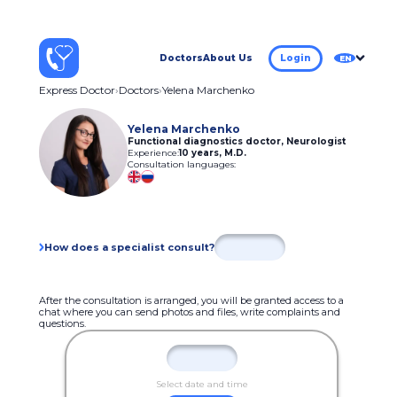
Doctors
About Us
Login
EN
Express Doctor
Doctors
Yelena Marchenko
Yelena Marchenko
Functional diagnostics doctor, Neurologist
Experience:
10 years
,
M.D.
Consultation languages:
How does a specialist consult?
After the consultation is arranged, you will be granted access to a
chat where you can send photos and files, write complaints and
questions.
Select date and time