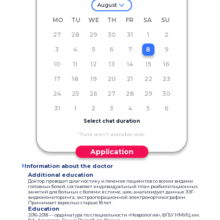
August
MO
TU
WE
TH
FR
SA
SU
27
28
29
30
31
1
2
3
4
5
6
7
8
9
10
11
12
13
14
15
16
17
18
19
20
21
22
23
24
25
26
27
28
29
30
31
1
2
3
4
5
6
Select chat duration
There aren't available slots
Application
Information about the doctor
Additional education
Доктор проводит диагностику и лечение пациентов со всеми видами
головных болей, составляет индивидуальный план реабилитационных
занятий для больных с болями в спине, шее, анализирует данные ЭЭГ-
видеомониторинга, экстраоперационной электрокортикографии.
Принимает взрослых старше 18 лет.
Education
2016-2018 — ординатура по специальности «Неврология», ФГБУ НМИЦ им.