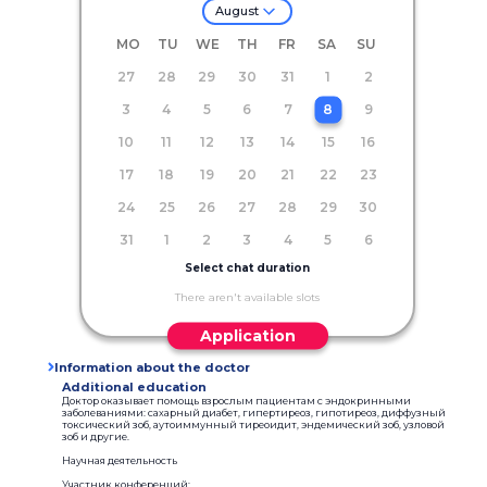
August
MO
TU
WE
TH
FR
SA
SU
27
28
29
30
31
1
2
3
4
5
6
7
8
9
10
11
12
13
14
15
16
17
18
19
20
21
22
23
24
25
26
27
28
29
30
31
1
2
3
4
5
6
Select chat duration
There aren't available slots
Application
Information about the doctor
Additional education
Доктор оказывает помощь взрослым пациентам с эндокринными
заболеваниями: сахарный диабет, гипертиреоз, гипотиреоз, диффузный
токсический зоб, аутоиммунный тиреоидит, эндемический зоб, узловой
зоб и другие.
Научная деятельность
Участник конференций: