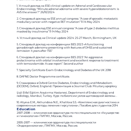
1. Устный доклад на ESE clinical update on Adrenal and Cardiovascular
Endocrinology “Minute adrenal adenoma with severe hyperaldosteronism: is
AVS the answer?” 26/10/2024
2. Стендовый доклад на ESE annual congress: “A case of sporadic metastatic
medullary cancer with negative RET mutation” 11-14 May 2024
3. Стендовый доклад ESE annual congress “A case of type 2 diabetes mellitus
masked by insulinoma” 11-14 May 2024
4. Устный доклад на Clinical update 2024: 25-27 March, Birmingham, UК
5. Стендовый доклад на конференции BES 2023 «A functioning
gonadotroph adenoma presenting with features of OHSS and sustained
remission 4 years after TSS”
6. Стендовый доклал на конференции BES 2023 “An aggressive
prolactinoma with orbital involvement and excellent response to treatment
with temozolamide: A case report”. Second author
7. Specialty Certificate Exam Endocrinology and Diabetes of the UK 2018
8. DAFNE Doctor Programme certificate.
9. Стажировка в Oxford Centre Diabetes, Endocrinology and Metabolism
(OCDEM), Oxford, England. Презентация в Journal Club: Pituitary apoplexy
Şişli Etfal Eğitim Araştırma Hastanesi, Department of Endocrinology and
radiology, Istanbul, Turkey. Курс по биопсии узлов щитовидной железы. .
10. Aliyeva E.M., Akhundova N.E., Khalilova S.S. «Комплексная диагностика и
современные методы лечения гирсутизма», Пособие для студентов 2014
Education
2007-2008 — клиническая ординатура по по специальности «Акушерство
и гинекология» ПИГМУ, Москва, Россия.
2005-2007 — клиническая ординатура по специальности
«Эндокринология», ПМГМУ, Москва, Россия.