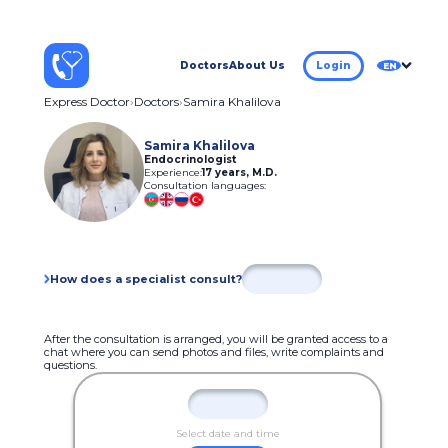
Doctors
About Us
Login
EN
Express Doctor
Doctors
Samira Khalilova
Samira Khalilova
Endocrinologist
Experience:
17 years
,
M.D.
Consultation languages:
How does a specialist consult?
After the consultation is arranged, you will be granted access to a
chat where you can send photos and files, write complaints and
questions.
Select date and time