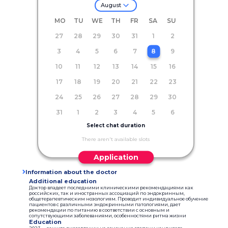
August
MO
TU
WE
TH
FR
SA
SU
27
28
29
30
31
1
2
3
4
5
6
7
8
9
10
11
12
13
14
15
16
17
18
19
20
21
22
23
24
25
26
27
28
29
30
31
1
2
3
4
5
6
Select chat duration
There aren't available slots
Application
Information about the doctor
Additional education
Доктор владеет последними клиническими рекомендациями как
российских, так и иностранных ассоциаций по эндокринным,
общетерапевтическим нозологиям. Проводит индивидуальное обучение
пациентов с различными эндокринными патологиями, дает
рекомендации по питанию в соответствии с основным и
сопутствующими заболеваниями, особенностями ритма жизни
Education