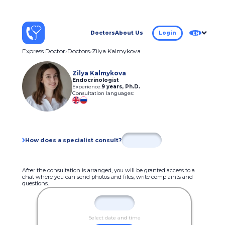
Doctors
About Us
Login
EN
Express Doctor
Doctors
Zilya Kalmykova
Zilya Kalmykova
Endocrinologist
Experience:
9 years
,
Ph.D.
Consultation languages:
How does a specialist consult?
After the consultation is arranged, you will be granted access to a
chat where you can send photos and files, write complaints and
questions.
Select date and time