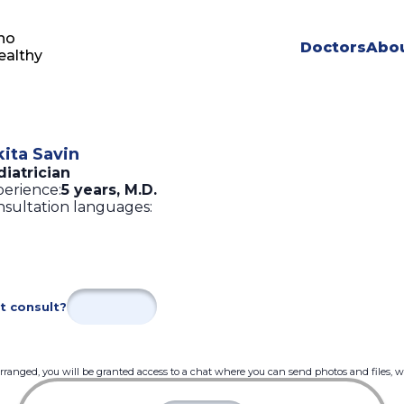
ho
Doctors
Abou
ealthy
kita Savin
iatrician
erience:
5 years
,
M.D.
sultation languages:
t consult?
 arranged, you will be granted access to a chat where you can send photos and files, 