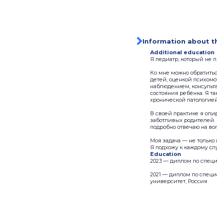
Information about t
Additional education
Я педиатр, который не
Ко мне можно обратить
детей, оценкой психом
наблюдением, консульт
состояния ребёнка. Я т
хронической патологией
В своей практике я опи
заботливых родителей.
подробно отвечаю на во
Моя задача — не только 
Я подхожу к каждому сл
Education
2023 — диплом по специ
2021 — диплом по спец
университет, Россия