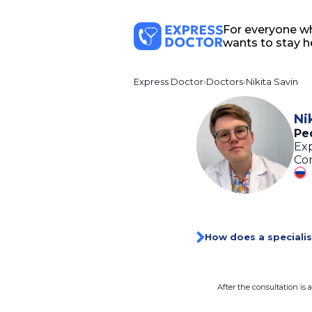
For everyone w
wants to stay h
Express Doctor
Doctors
Nikita Savin
Ni
Ped
Exp
Con
How does a specialis
After the consultation is