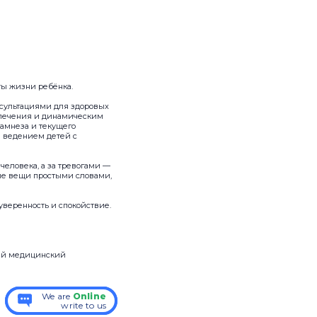
ты жизни ребёнка.
нсультациями для здоровых
м лечения и динамическим
амнеза и текущего
е ведением детей с
человека, а за тревогами —
ные вещи простыми словами,
 уверенность и спокойствие.
кий медицинский
We are
We are
Online
Online
write to us
write to us