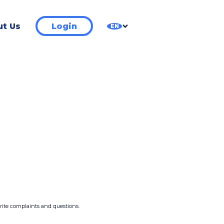
t Us
Login
EN
write complaints and questions.