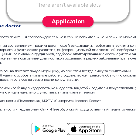
There aren't available slots
Application
he doctor
 просто лечит — я сопровождаю семью в самые волнительные и важные момен
ся за составлением графика догоняющей вакцинации, профилактическими ко
оторного и физического развития, дифференциальной диагностикой, подборо
ациями по питанию грудничков, подбором адаптированных смесей с учётом ан
акже занимаюсь ранней диагностикой орфанных и редких заболеваний, а такж
.
раюсь на доказательную медицину, но при этом всегда вижу за симптомами — 
 Я уделяю особое внимание работе с родительской тревогой: объясняю слож
просы и остаюсь на связи после консультации.
помочь ребёнку выздороветь, но и сделать так, чтобы родители почувствовали
учаю индивидуально, с участием, вниманием и теплом.
альности «Психология», МФПУ «Синергия», Москва, Россия
иальности «Педиатрия», Санкт-Петербургский государственный педиатричес