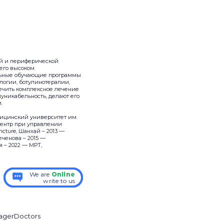
ой и периферической
 его высоком
ельные обучающие программы
логии, ботулинотерапии,
ечить комплексное лечение
муникабельность, делают его
.
дицинский университет им.
центр при управлении
ncture, Шанхай – 2013 —
ченова – 2015 —
 – 2022 — МРТ,
We are
We are
Online
Online
write to us
write to us
ager
Doctors