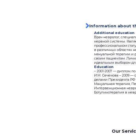
Information about t
Additional education
Врач-невролог, специа
нервной системы. Являе
профессиональном стат
в различных областях н
мануальной терапии и 
своим пациентам. Личны
идеальным выбором для
Education
– 2001-2007 — диплом 
И.М. Сеченова – 2009 —
делами Президента РФ – 
Мануальная терапия, П
Интервенционная неврол
Ботулинотерапия в невр
Our Servi