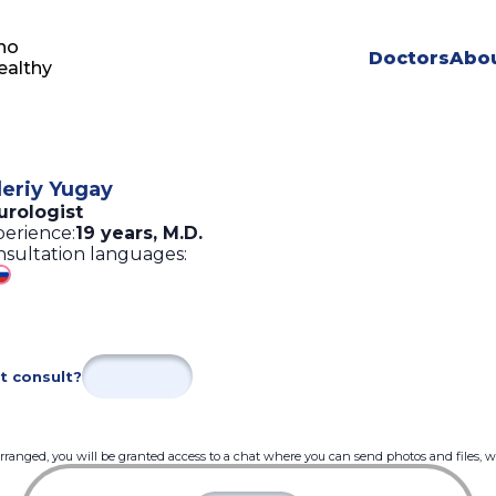
ho
Doctors
Abou
ealthy
leriy Yugay
urologist
erience:
19 years
,
M.D.
sultation languages:
t consult?
 arranged, you will be granted access to a chat where you can send photos and files, 