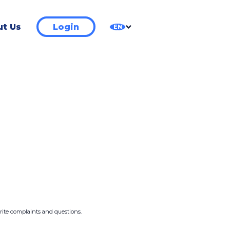
t Us
Login
EN
write complaints and questions.