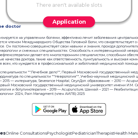
There aren't available slots
Application
he doctor
лизируется на управлении болями, эффективно лечит заболевания центральн
тся членом Международного Общества Головной Боли, что свидетельствует о
усе. Он постоянно совершенствует свои навыки и знания, проходя дополнит
еврологии и смежных специальностях. Способность к интервенционной невро
рефлексотерапии делает его многосторонним специалистом, способным обесп
е качества доктора, такие как ответственность, пунктуальность и высокая ком
 всех, кто нуждается в профессиональной и заботливой медицинской помощи
по специальности ""Лечебное дело"", Первый Московский государственный ме
 ординатура по специальности ""Неврология"", Учебно-научный медицинский 
2015 — интернатура, Severance Hospital, СеулДоп. образование: – 2010 — Acupu
ервый Московский государственный медицинский университет имени И.М. Се
огия и ботулинотерапия – 2019 — Acupuncture, Шанхай – 2021 — Реабилитация
ологии- 2024, Pain Managment (член АИЛБ) 2025
ces
Online Consultations
Psychologist
Pediatrician
Therapist
Health Man