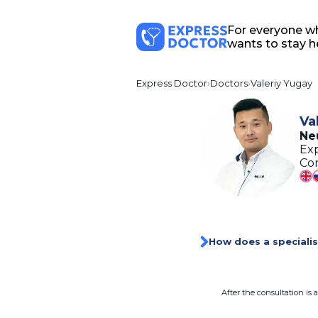
For everyone w
wants to stay h
Express Doctor
Doctors
Valeriy Yugay
Va
Ne
Exp
Con
How does a specialis
After the consultation is