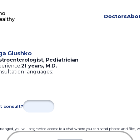
ho
Doctors
Abou
ealthy
ga Glushko
troenterologist, Pediatrician
erience:
21 years
,
M.D.
sultation languages:
t consult?
 arranged, you will be granted access to a chat where you can send photos and files, 