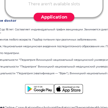
There aren't available slots
Application
he doctor
 0 до 18 лет. Составляет индивидуальный график вакцинации. Занимается диа
-
иентов любого возраста. Подбор питания при различных заболеваниях.
огия, Национальная медицинская академия последипломного образования им. П
я по педиатрии.
о специальности "Педиатрия Винницкий национальный медицинский университ
о специальности "Педиатрия” Винницкий национальный медицинский универси
специальности "Педиатрия (квалификация — "Врач"), Винницкий национальны
ces
Online Consultations
Psychologist
Pediatrician
Therapist
Health Man