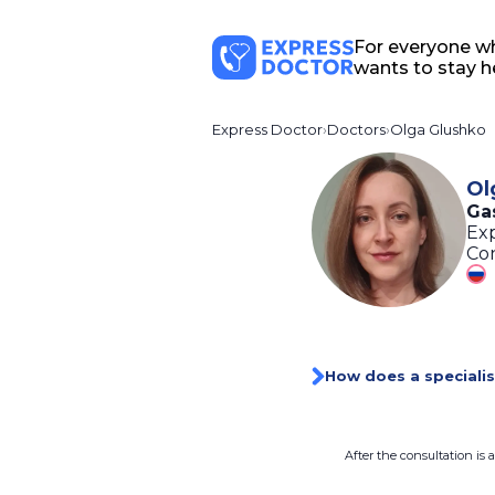
For everyone w
wants to stay h
Express Doctor
Doctors
Olga Glushko
Ol
Gas
Exp
Con
How does a specialis
After the consultation is