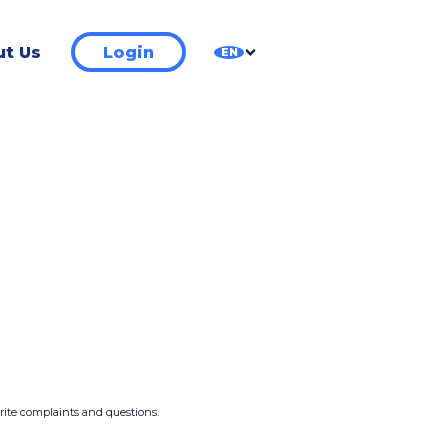
t Us
Login
EN
write complaints and questions.