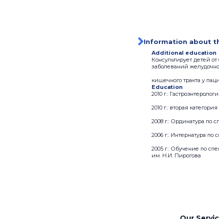
Information about t
Additional education
Консультирует детей от
заболеваний желудочно
кишечного тракта у пац
Education
2010 г.: Гастроэнтерол
2010 г.: вторая категори
2008 г.: Ординатура п
2006 г.: Интернатура п
2005 г.: Обучение по 
им. Н.И. Пирогова
Our Servi