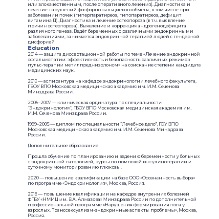
или злокачественным, после оперативного лечения). Диагностика и
лечение нарушений фосфорно-кальциевого обмена, в том числе при
заболевании почек (гиперпаратиреоз, гипопаратиреоз, дефицит
витамина Д). Диагностика и лечение остеопороза (в т.ч. выявление
причин остеопороза). Выявление и коррекция андрогенодефицита
различного генеза. Ведёт беременных с различными эндокринными
заболеваниями, занимается эндокринной терапией людей с гендерной
дисфорией
Education
2014 — защита диссертационной работы по теме «Лечение эндокринной
офтальмопатии: эффективность и безопасность различных режимов
пульс-терапии метилпреднизолоном» на соискание степени кандидата
медицинских наук.
2010 — аспирантура на кафедре эндокринологии лечебного факультета,
ГБОУ ВПО Московская медицинская академия им. И.М. Сеченова
Минздрава России.
2005–2007 — клиническая ординатура по специальности
“Эндокринология”, ГБОУ ВПО Московская медицинская академия им.
И.М. Сеченова Минздрава России.
1999–2005 — диплом по специальности “Лечебное дело”, ГОУ ВПО
Московская медицинская академия им. И.М. Сеченова Минздрава
России.
Дополнительное образование
Прошла обучение по планированию и ведению беременности у больных
с эндокринной патологией, курсы по помповой инсулинотерапии и
суточному мониторированию глюкозы.
2020 — повышение квалификации на базе ООО «Осознанность выбора»
по программе «Эндокринология», Москва, Россия.
2018 — повышение квалификации на кафедре внутренних болезней
ФГБУ «НМИЦ им. В.А. Алмазова» Минздрава России по дополнительной
профессиональной программе «Нарушения формирования пола у
взрослых. Транссексуализм-эндокринные аспекты проблемы», Москва,
Россия.