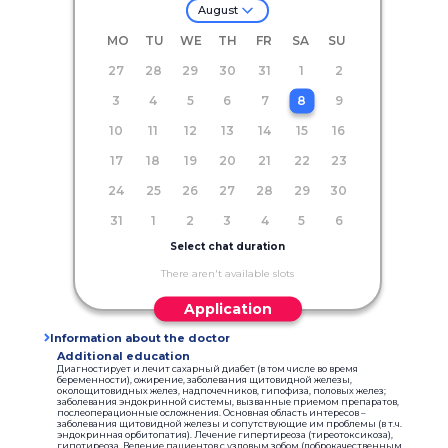
August
MO
TU
WE
TH
FR
SA
SU
27
28
29
30
31
1
2
3
4
5
6
7
8
9
10
11
12
13
14
15
16
17
18
19
20
21
22
23
24
25
26
27
28
29
30
31
1
2
3
4
5
6
Select chat duration
There aren't available slots
Application
Information about the doctor
Additional education
Диагностирует и лечит сахарный диабет (в том числе во время
беременности), ожирение, заболевания щитовидной железы,
околощитовидных желез, надпочечников, гипофиза, половых желез;
заболевания эндокринной системы, вызванные приемом препаратов,
послеоперационные осложнения. Основная область интересов –
заболевания щитовидной железы и сопутствующие им проблемы (в т.ч.
эндокринная орбитопатия). Лечение гипертиреоза (тиреотоксикоза),
гипотиреоза. Ведение пациентов с узловым зобом (доброкачественным