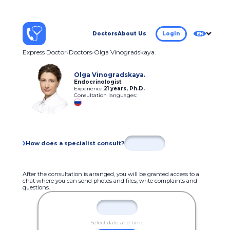
Doctors
About Us
Login
EN
Express Doctor
Doctors
Olga Vinogradskaya.
Olga Vinogradskaya.
Endocrinologist
Experience:
21 years
,
Ph.D.
Consultation languages:
How does a specialist consult?
After the consultation is arranged, you will be granted access to a
chat where you can send photos and files, write complaints and
questions.
Select date and time