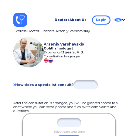
Doctors
About Us
Login
EN
Express Doctor
Doctors
Arseniy Varshavskiy
Arseniy Varshavskiy
Ophthalmologist
Experience:
13 years
,
M.D.
Consultation languages:
How does a specialist consult?
After the consultation is arranged, you will be granted access to a
chat where you can send photos and files, write complaints and
questions.
Select date and time