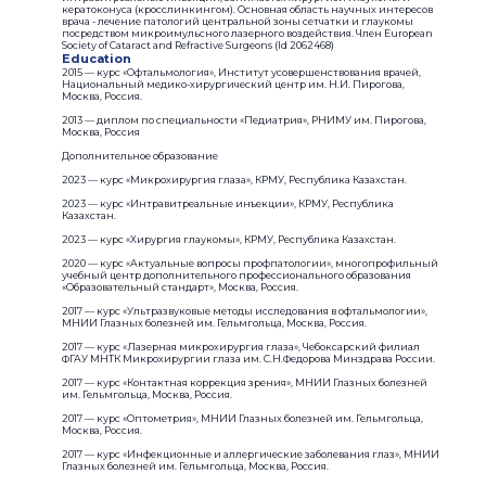
кератоконуса (кросслинкингом). Основная область научных интересов
врача - лечение патологий центральной зоны сетчатки и глаукомы
посредством микроимульсного лазерного воздействия. Член European
Society of Cataract and Refractive Surgeons (Id 2062468)
Education
2015 — курс «Офтальмология», Институт усовершенствования врачей,
Национальный медико-хирургический центр им. Н.И. Пирогова,
Москва, Россия.
2013 — диплом по специальности «Педиатрия», РНИМУ им. Пирогова,
Москва, Россия
Дополнительное образование
2023 — курс «Микрохирургия глаза», КРМУ, Республика Казахстан.
2023 — курс «Интравитреальные инъекции», КРМУ, Республика
Казахстан.
2023 — курс «Хирургия глаукомы», КРМУ, Республика Казахстан.
2020 — курс «Актуальные вопросы профпатологии», многопрофильный
учебный центр дополнительного профессионального образования
«Образовательный стандарт», Москва, Россия.
2017 — курс «Ультразвуковые методы исследования в офтальмологии»,
МНИИ Глазных болезней им. Гельмгольца, Москва, Россия.
2017 — курс «Лазерная микрохирургия глаза», Чебоксарский филиал
ФГАУ МНТК Микрохирургии глаза им. С.Н.Федорова Минздрава России.
2017 — курс «Контактная коррекция зрения», МНИИ Глазных болезней
им. Гельмгольца, Москва, Россия.
2017 — курс «Оптометрия», МНИИ Глазных болезней им. Гельмгольца,
Москва, Россия.
2017 — курс «Инфекционные и аллергические заболевания глаз», МНИИ
Глазных болезней им. Гельмгольца, Москва, Россия.