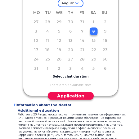
August
MO
TU
WE
TH
FR
SA
SU
27
28
29
30
31
1
2
3
4
5
6
7
8
9
10
11
12
13
14
15
16
17
18
19
20
21
22
23
24
25
26
27
28
29
30
31
1
2
3
4
5
6
Select chat duration
There aren't available slots
Application
Information about the doctor
Additional education
Работает с 2014 года, несколько лет принимал пациентов в федеральных
клиниках в Москве. Проводит комплексное обследование взрослых с
различной глазной патологией. Назначает консервативное лечение,
готовит пациентов к операции, ведет послеоперационных пациентов.
Эксперт в области лазерной хирургии в офтальмологии: лечения
глаукомы, патологий сетчатки, дисцизии вторичной катаракты,
коррекции зрения (ФРК, LASIK, femto-LASIK). Доктор выполняет
интравитреальные инъекции, занимается хирургией глаукомы и