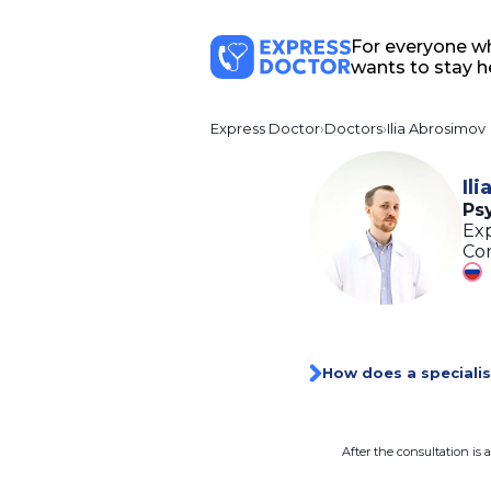
For everyone w
wants to stay h
Express Doctor
Doctors
Ilia Abrosimov
Il
Ps
Exp
Con
How does a specialis
After the consultation is