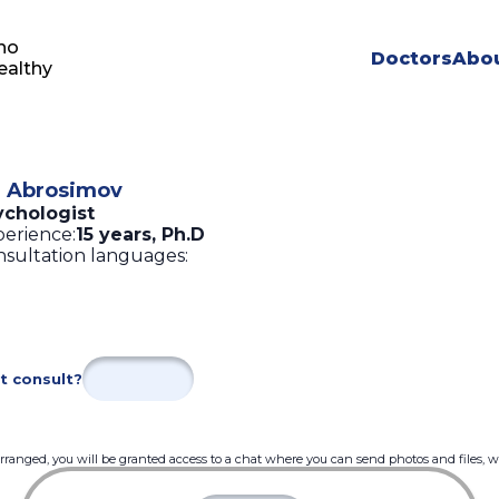
ho
Doctors
Abou
ealthy
ia Abrosimov
ychologist
erience:
15 years
,
Ph.D
sultation languages:
t consult?
 arranged, you will be granted access to a chat where you can send photos and files, 