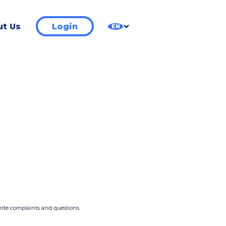
t Us
Login
EN
write complaints and questions.