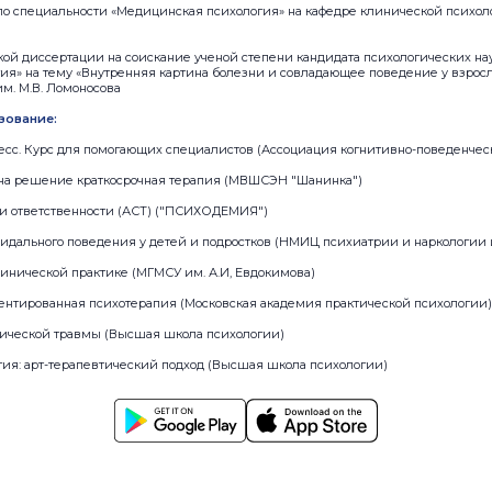
а по специальности «Медицинская психология» на кафедре клинической психол
ской диссертации на соискание ученой степени кандидата психологических на
ия» на тему «Внутренняя картина болезни и совладающее поведение у взрос
м. М.В. Ломоносова
зование:
есс. Курс для помогающих специалистов (Ассоциация когнитивно-поведенчес
на решение краткосрочная терапия (МВШСЭН "Шанинка")
 и ответственности (АСТ) ("ПСИХОДЕМИЯ")
идального поведения у детей и подростков (НМИЦ психиатрии и наркологии и
линической практике (МГМСУ им. А.И, Евдокимова)
иентированная психотерапия (Московская академия практической психологии)
хической травмы (Высшая школа психологии)
гия: арт-терапевтический подход (Высшая школа психологии)