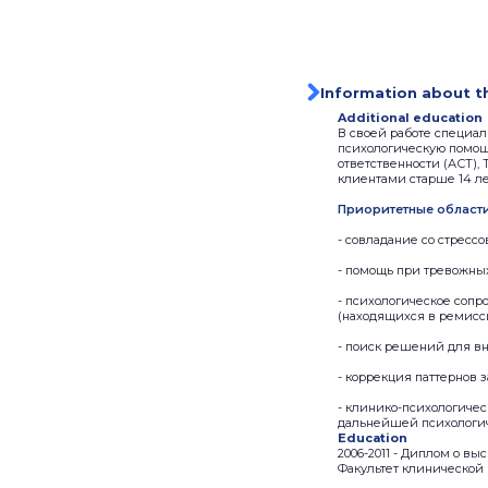
Information about t
Additional education
В своей работе специал
психологическую помощ
ответственности (АСТ), 
клиентами старше 14 ле
Приоритетные области
- совладание со стре
- помощь при тревожны
- психологическое соп
(находящихся в ремисс
- поиск решений для в
- коррекция паттернов
- клинико-психологиче
дальнейшей психологи
Education
2006-2011 - Диплом о в
Факультет клинической