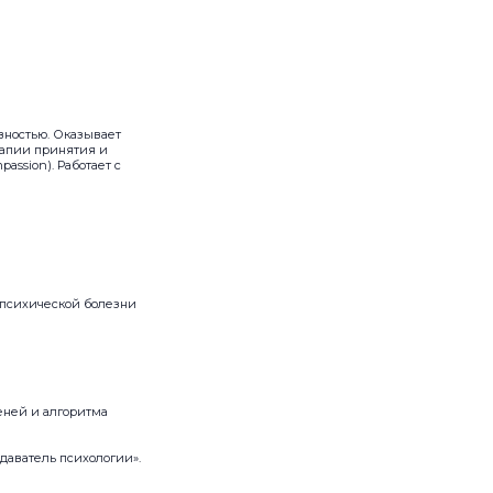
вностью. Оказывает
рапии принятия и
assion). Работает с
 психической болезни
еней и алгоритма
даватель психологии».