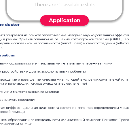
There aren't available slots
Application
he doctor
ист опирается на психотерапевтические методы с научно-доказанной эффекти
ь в рамках Ориентированной на решение краткосрочной терапии (ОРКТ), Те
Терапии основанной на осознанности (mindfulness) и самосострадании (self-comp
т.
 работы:
ссовыми состояниями и интенсивными негативными переживаниями
х расстройствах и других эмоциональных проблемах
ровождение и повышение качества жизни людей в условиях соматичекой или
ии и получающих психофармакологическое лечение)
нутри- и межличностных конфликтов
 зависимого поведения
ская дифференциальная диагностика состояния клиента с определением миш
ческой помощи
ысшем образовании по специальности «Клинический психолог. Психолог. Препо
 психологии МГМСУ