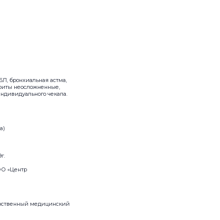
БЛ, бронхиальная астма,
триты неосложненные,
ндивидуального чекапа.
а)
г.
ОО «Центр
арственный медицинский