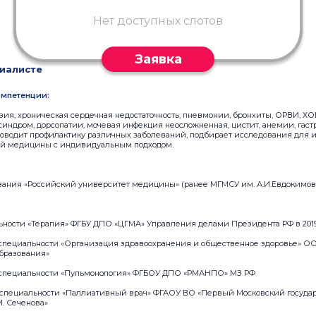
Нет доступных слотов
Заявка
иалисте
мпетенции:
ия, хроническая сердечная недостаточность, пневмонии, бронхиты, ОРВИ, ХО
синдром, дорсопатии, мочевая инфекция неосложненная, цистит, анемии, гас
оводит профилактику различных заболеваний, подбирает исследования для и
ой медицины с индивидуальным подходом.
ания «Российский университет медицины» (ранее МГМСУ им. А.И.Евдокимов
ьности «Терапия» ФГБУ ДПО «ЦГМА» Управления делами Президента РФ в 2019
о специальности «Организация здравоохранения и общественное здоровье» О
бразования»
о специальности «Пульмонология» ФГБОУ ДПО «РМАНПО» МЗ РФ
о специальности «Паллиативный врач» ФГАОУ ВО «Первый Московский госуд
. Сеченова»