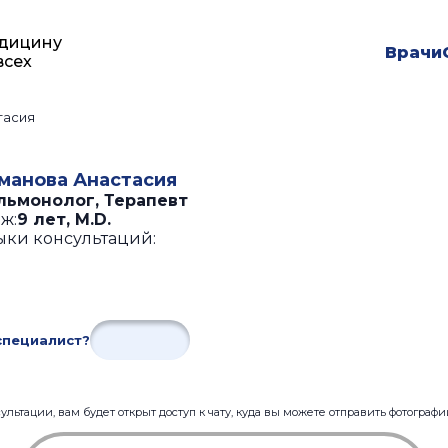
дицину
Врачи
всех
тасия
манова Анастасия
льмонолог, Терапевт
ж:
9 лет
,
M.D.
ыки консультаций:
специалист?
льтации, вам будет открыт доступ к чату, куда вы можете отправить фотограф