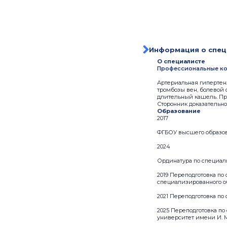
Информация о спец
О специалисте
Профессиональные ко
Артериальная гипертенз
тромбозы вен, болевой 
длительный кашель. Пр
Сторонник доказательн
Образование
2017
ФГБОУ высшего образов
2024
Ординатура по специал
2019 Переподготовка п
специализированного о
2021 Переподготовка п
2025 Переподготовка п
университет имени И. М