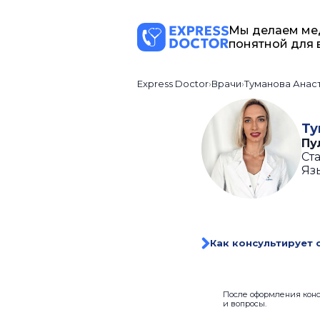
Мы делаем ме
понятной для 
Express Doctor
Врачи
Туманова Анас
Ту
Пу
Ста
Яз
Как консультирует 
После оформления консу
и вопросы.