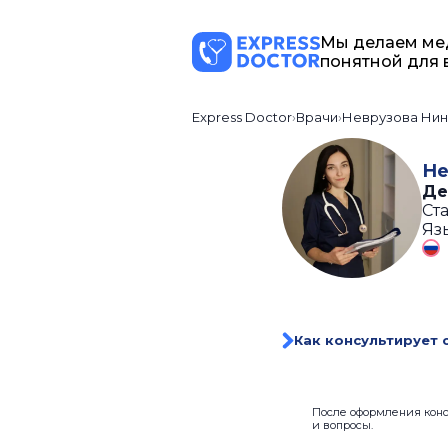
Мы делаем ме
понятной для 
Express Doctor
Врачи
Неврузова Нин
Не
Де
Ста
Яз
Как консультирует 
После оформления консу
и вопросы.