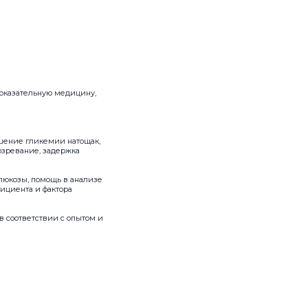
доказательную медицину,
ушение гликемии натощак,
озревание, задержка
люкозы, помощь в анализе
фициента и фактора
 соответствии с опытом и