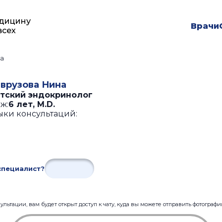
дицину
Врачи
всех
а
врузова Нина
тский эндокринолог
ж:
6 лет
,
M.D.
ыки консультаций:
специалист?
льтации, вам будет открыт доступ к чату, куда вы можете отправить фотограф