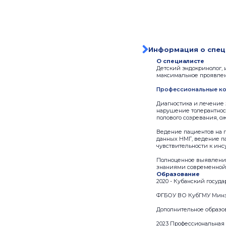
Информация о спец
О специалисте
Детский эндокринолог, 
максимальное проявлен
Профессиональные ко
Диагностика и лечение 
нарушение толерантнос
полового созревания, о
Ведение пациентов на 
данных НМГ, ведение па
чувствительности к инс
Полноценное выявление
знаниями современной 
Образование
2020 - Кубанский госу
ФГБОУ ВО КубГМУ Минзд
Дополнительное образо
2023 Профессиональная 