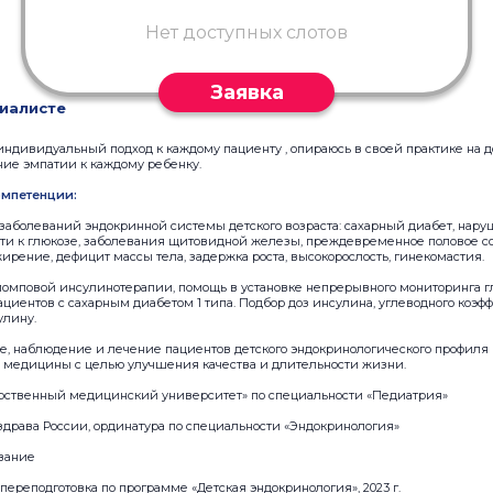
Нет доступных слотов
Заявка
иалисте
индивидуальный подход к каждому пациенту , опираюсь в своей практике на 
ие эмпатии к каждому ребенку.
мпетенции:
заболеваний эндокринной системы детского возраста: сахарный диабет, нар
ти к глюкозе, заболевания щитовидной железы, преждевременное половое с
жирение, дефицит массы тела, задержка роста, высокорослость, гинекомастия.
помповой инсулинотерапии, помощь в установке непрерывного мониторинга г
циентов с сахарным диабетом 1 типа. Подбор доз инсулина, углеводного коэф
улину.
, наблюдение и лечение пациентов детского эндокринологического профиля в
медицины с целью улучшения качества и длительности жизни.
дарственный медицинский университет» по специальности «Педиатрия»
рава России, ординатура по специальности «Эндокринология»
вание
переподготовка по программе «Детская эндокринология», 2023 г.