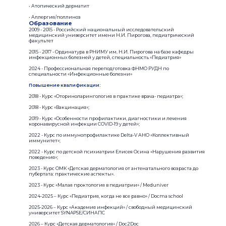
• Атопический дерматит
• Аллергия/поллиноз
Образование
2009 - 2015 - Российский национальный исследовательский
медицинский университет имени Н.И. Пирогова, педиатрический
факультет
2015 - 2017 - Ординатура в РНИМУ им. Н.И. Пирогова на базе кафедры
инфекционных болезней у детей, специальность «Педиатрия»
2024 - Профессиональная переподготовка ФНМО РУДН по
специальности «Инфекционные болезни»
Повышение квалификации:
2018 - Курс «Оториноларингология в практике врача- педиатра»;
2018 - Курс «Вакцинация»;
2019 - Курс «Особенности профилактики, диагностики и лечения
коронавирусной инфекции COVID-19 у детей»;
2022 - Курс по иммунопрофилактике Delta-V АНО «Коллективный
иммунитет»;
2022 - Курс по детской психиатрии Елисея Осина «Нарушения развития
поведения»;
2023 - Курс ОМК «Детская дерматология от антенатального возраста до
пубертата: практические аспекты».
2023 - Курс «Малая проктология в педиатрии» / Meduniver
2024-2025 – Курс «Педиатрия, когда не все равно» / Docma school
2025-2026 – Курс «Академия инфекций» / свободный медицинский
университет SYNAPSE/СИНАПС
2026 – Курс «Детская дерматология» / Doc2Doc