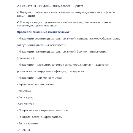
✔ Педиатрия и инфекционные болезни у детей
✔ Вакцинопрофилактика – составление индивидуальных графиков
вакцинации
✔ Коммуникация с родителями – объяснение диагнозов и планов
лечения доступным языком
Профессиональные компетенции:
• Инфекции верхних дыхательных путей: кашель, насморк, боль в горле,
затруднение дыхания, осиплость;
• Инфекции нижних дыхательных путей: бронхит, пневмония,
бронхиолит;
• Инфекционные сыпи: ветряная оспа, корь, скарлатина, детская
розеола, парвовирусная инфекция, пиодермия;
• Инфекционный мононуклеоз;
• Герпетическая инфекция;
• Коклюш;
• Боль в ухе;
• Синуситы;
• Покраснение и отделяемое из глаз;
• Тошнота, рвота, диарея, запоры;
• Боль в животе.
• Анемия