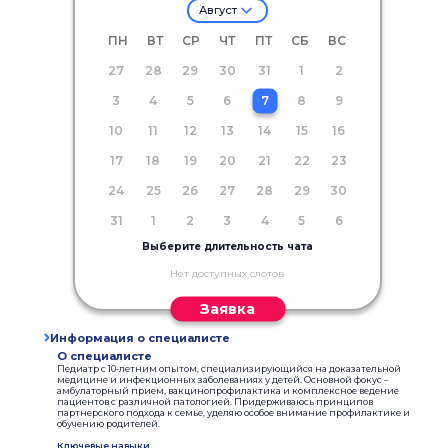
Август
ПН
ВТ
СР
ЧТ
ПТ
СБ
ВС
27
28
29
30
31
1
2
3
4
5
6
7
8
9
10
11
12
13
14
15
16
17
18
19
20
21
22
23
24
25
26
27
28
29
30
31
1
2
3
4
5
6
Выберите длительность чата
Нет доступных слотов
Заявка
Информация о специалисте
О специалисте
Педиатр с 10-летним опытом, специализирующийся на доказательной
медицине и инфекционных заболеваниях у детей. Основной фокус –
амбулаторный прием, вакцинопрофилактика и комплексное ведение
пациентов с различной патологией. Придерживаюсь принципов
партнерского подхода к семье, уделяю особое внимание профилактике и
обучению родителей.
Ключевые навыки