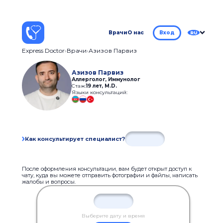
Врачи
О нас
Вход
RU
Express Doctor
Врачи
Азизов Парвиз
Азизов Парвиз
Аллерголог, Иммунолог
Стаж:
19 лет
,
M.D.
Языки консультаций:
Как консультирует специалист?
После оформления консультации, вам будет открыт доступ к
чату, куда вы можете отправить фотографии и файлы, написать
жалобы и вопросы.
Выберите дату и время