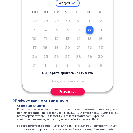
Август
ПН
ВТ
СР
ЧТ
ПТ
СБ
ВС
27
28
29
30
31
1
2
3
4
5
6
7
8
9
10
11
12
13
14
15
16
17
18
19
20
21
22
23
24
25
26
27
28
29
30
31
1
2
3
4
5
6
Выберите длительность чата
Нет доступных слотов
Заявка
Информация о специалисте
О специалисте
Паривз уже много лет занимается не только приемом пациентов, но и
популяризацией доказательной медицины. Читает лекции для врачей,
ведет образовательные проекты, является соавтором курса по
аллергологии-иммунологии для врачей с баллами НМО.
Парвиз работает со сложными случаями и ведет пациентов с тяжелым
атопическим дерматитом, хронической крапивницей или астмой.