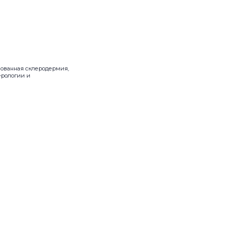
зованная склеродермия,
ерологии и