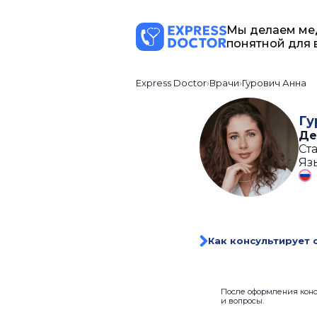
Мы делаем ме
понятной для 
Express Doctor
Врачи
Гурович Анна
Гу
Де
Ста
Яз
Как консультирует 
После оформления консу
и вопросы.