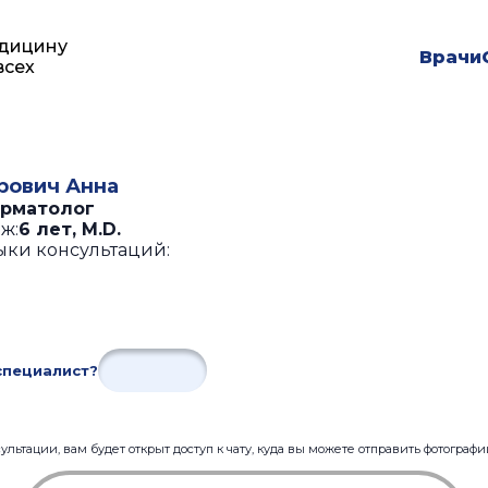
дицину
Врачи
всех
рович Анна
рматолог
ж:
6 лет
,
M.D.
ыки консультаций:
специалист?
льтации, вам будет открыт доступ к чату, куда вы можете отправить фотограф