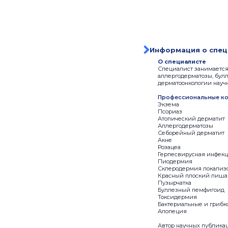
Информация о спец
О специалисте
Специалист занимается 
аллергодерматозы, булл
дерматоонкологии науч
Профессиональные ко
Экзема
Псориаз
Атопический дерматит
Аллергодерматозы
Себорейный дерматит
Акне
Розацеа
Герпесвирусная инфек
Пиодермия
Склеродермия локализ
Красный плоский лиш
Пузырчатка
Буллезный пемфигоид
Токсидермия
Бактериальные и грибк
Алопеция
Автор научных публикац