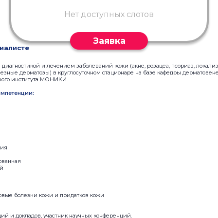
Нет доступных слотов
Заявка
иалисте
диагностикой и лечением заболеваний кожи (акне, розацеа, псориаз, локали
езные дерматозы) в круглосуточном стационаре на базе кафедры дерматовен
ного института МОНИКИ.
мпетенции:
ция
ованная
ай
овые болезни кожи и придатков кожи
ий и докладов, участник научных конференций.