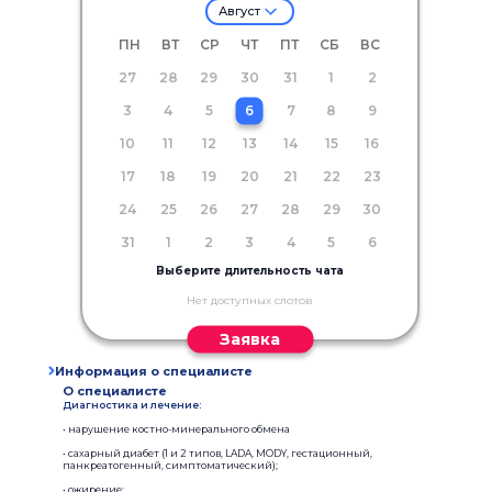
Август
ПН
ВТ
СР
ЧТ
ПТ
СБ
ВС
27
28
29
30
31
1
2
3
4
5
6
7
8
9
10
11
12
13
14
15
16
17
18
19
20
21
22
23
24
25
26
27
28
29
30
31
1
2
3
4
5
6
Выберите длительность чата
Нет доступных слотов
Заявка
Информация о специалисте
О специалисте
Диагностика и лечение:
• нарушение костно-минерального обмена
• сахарный диабет (1 и 2 типов, LADA, MODY, гестационный,
панкреатогенный, симптоматический);
• ожирение;