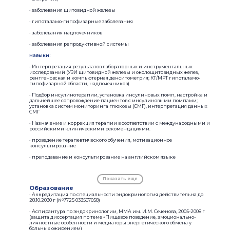
• заболевания щитовидной железы
• гипоталамо-гипофизарные заболевания
• заболевания надпочечников
• заболевания репродуктивной системы
Навыки:
• Интерпретация результатов лабораторных и инструментальных
исследований (УЗИ щитовидной железы и околощитовидных желез,
рентгеновская и компьютерная денситометрия; КТ/МРТ гипоталамо-
гипофизарной области, надпочечников)
• Подбор инсулинотерапии, установка инсулиновых помп, настройка и
дальнейшее сопровождение пациентов с инсулиновыми помпами;
установка систем мониторинга глюкозы (СМГ), интерпретация данных
СМГ
• Назначение и коррекция терапии в соответствии с международными и
российскими клиническими рекомендациями.
• проведение терапевтического обучения, мотивационное
консультирование
• преподавание и консультирование на английском языке
Показать еще
Образование
• Аккредитация по специальности эндокринология действительна до
28.10.2030 г (№7725 033507058)
• Аспирантура по эндокринологии, ММА им. И.М. Сеченова, 2005-2008 г
(защита диссертация по теме «Пищевое поведение, эмоционально-
личностные особенности и медиаторы энергетического обмена у
больных ожирением)