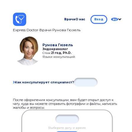
Врачи
О нас
Вход
RU
Express Doctor
Врачи
Рунова Гюзель
Рунова Гюзель
Эндокринолог
Стаж:
21 год
,
Ph.D.
Языки консультаций:
Как консультирует специалист?
После оформления консультации, вам будет открыт доступ к
чату, куда вы можете отправить фотографии и файлы, написать
жалобы и вопросы.
Выберите дату и время