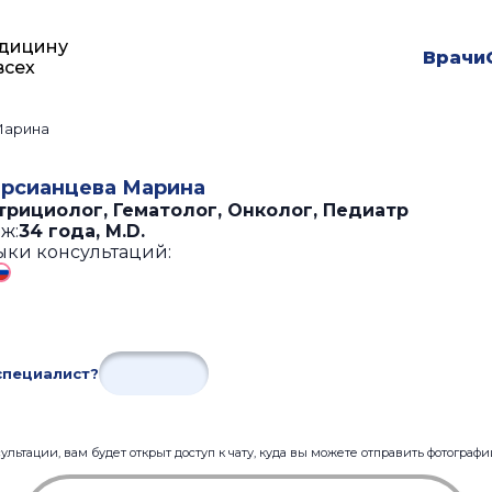
дицину
Врачи
всех
Марина
рсианцева Марина
трициолог, Гематолог, Онколог, Педиатр
ж:
34 года
,
M.D.
ыки консультаций:
специалист?
льтации, вам будет открыт доступ к чату, куда вы можете отправить фотограф