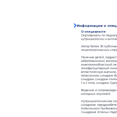
Информация о спец
О специалисте
Сертификаты по педиат
нутрициологии и антиэйд
Автор более 30 публик
гематопоэтических ство
Лечение детей, подрос
заболеваниями, включа
миеломонобластный ле
гемофагоцитарный лимф
апластическую анемию,
талассемию, синдром В
синдром, синдром Нийм
1 и 2 типа, синдром Гу
Ведение и сопровожден
солидных опухолей.
Нутрициологическое со
синдроме, преддиабете 
Избыточного Грибковог
Синдроме Усталых Надп