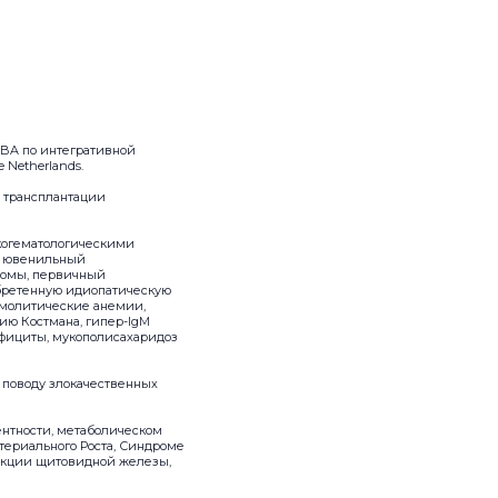
MBA по интегративной
 Netherlands.
 трансплантации
когематологическими
, ювенильный
фомы, первичный
бретенную идиопатическую
емолитические анемии,
ю Костмана, гипер-IgM
фициты, мукополисахаридоз
 поводу злокачественных
нтности, метаболическом
териального Роста, Синдроме
ункции щитовидной железы,