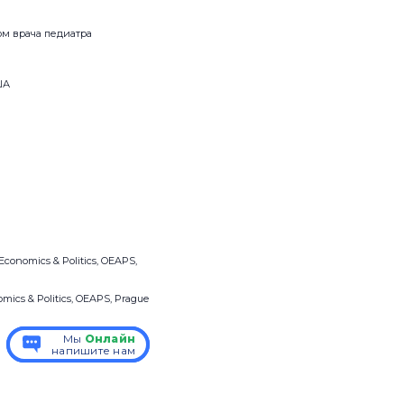
ом врача педиатра
ША
onomics & Politics, OEAPS,
cs & Politics, OEAPS, Prague
Мы
Мы
Онлайн
Онлайн
напишите нам
напишите нам