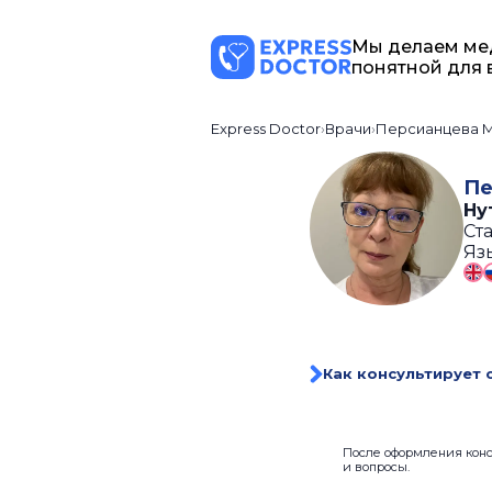
Мы делаем ме
понятной для 
Express Doctor
Врачи
Персианцева 
Пе
Ну
Ста
Яз
Как консультирует 
После оформления консу
и вопросы.