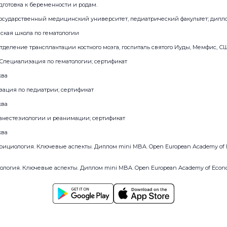
готовка к беременности и родам.
 государственный медицинский университет, педиатрический факультет; дипл
йская школа по гематологии
 отделение трансплантации костного мозга, госпиталь святого Иуды, Мемфис, С
2021 Специализация по гематологии; сертификат
ква
лизация по педиатрии; сертификат
ква
 анестезиологии и реанимации; сертификат
ква
рициология. Ключевые аспекты. Диплом mini MBA. Open European Academy of Ec
логия. Ключевые аспекты. Диплом mini MBA. Open European Academy of Economi