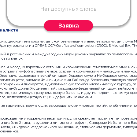
Нет доступных слотов
Заявка
иалисте
рии, детской гематологии, детской реанимации и анестезиологии, дипломы 
ж нутрициологии OPEAS, GCP-Certificate of completion CROCUS Medical BV, The
аций в российских и международных медицинских журналах по гематологии и
ловых клеток.
тков и молодых взрослых с острыми и хроническими гематологическими и он
я острый лимфобластный лейкоз, острый и хронический миелоидный лейкоз
йкоз, миелодиспластический синдром, Ходжкинскую и Не-Ходжкинскую лим
огистиоцитоз, анемию Фанкони, анемия Даймонда-Блекфанда, тяжелую прио
 врожденный дискератоз, идиопатическую тромбоцитопеническую пурпуру, г
искотта-Олдрича, Х-сцепленный лимфопролиферативный синдром, нейтропени
еген, хроническую гранулематозную болезнь, и другие первичные иммуноде
рлера, железодефицитную, В9, В12 дефицитные анемии.
ие пациентов, получающих высокодозную химиотерапию и/или облучение по
провождение и коррекция веса при инсулинорезистентности, лептинорезисте
и диабете 2 типа, нарушении липидного профиля, Синдроме Избыточного Бак
о Роста, Синдроме Раздраженного Кишечника, атопическом дерматите, гипоф
очечников.