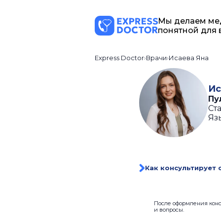
Мы делаем ме
понятной для 
Express Doctor
Врачи
Исаева Яна
Ис
Пу
Ста
Яз
Как консультирует 
После оформления консу
и вопросы.