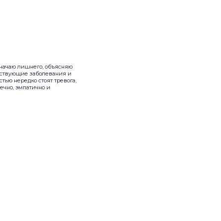
начаю лишнего, объясняю
утствующие заболевания и
тью нередко стоят тревога,
вечно, эмпатично и