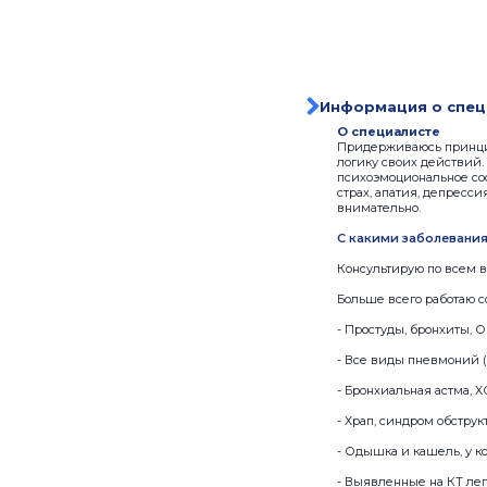
Информация о спец
О специалисте
Придерживаюсь принцип
логику своих действий.
психоэмоциональное сос
страх, апатия, депресси
внимательно.
С какими заболевани
Консультирую по всем в
Больше всего работаю 
- Простуды, бронхиты, 
- Все виды пневмоний (
- Бронхиальная астма, 
- Храп, синдром обстру
- Одышка и кашель, у к
- Выявленные на КТ лег