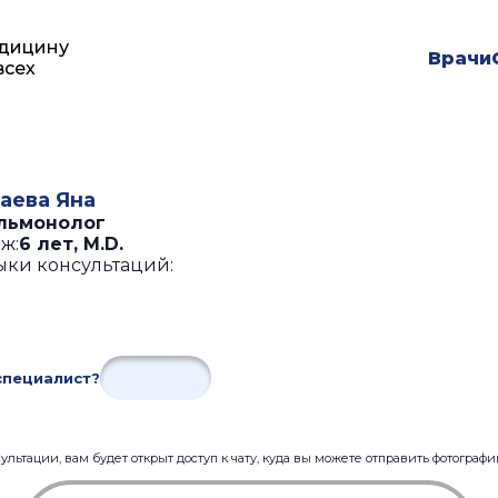
дицину
Врачи
всех
аева Яна
льмонолог
ж:
6 лет
,
M.D.
ыки консультаций:
специалист?
льтации, вам будет открыт доступ к чату, куда вы можете отправить фотограф