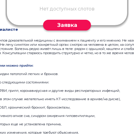
Нет доступных слотов
Заявка
иалисте
ов доказательной медицины с вниманием к пациенту и его мнению. Не наз
 Не лечу симптом или конкретный орган: смотрю на человека в целом, на соп
тояние. Болезнь редко живёт лишь в теле: рядом с одышкой, кашлем и слабос
я. Консультации стараюсь проводить структурно и четко, но в то же время чело
ями можно прийти:
идам патологий легких и бронхов.
со следующими состояниями:
ОРВИ, грипп, коронавирусная и другие виды респираторных инфекций,
в этом случае желательно иметь КТ-исследование в архиве/на диске),
ХОБЛ, хронический бронхит, бронхоэктазы,
ктивного апное сна, синдром ожирения гиповентиляции,
оторых еще не установлена причина,
ких изменения, которые требуют объяснения,