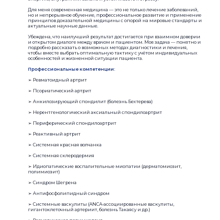
Для меня современная медицина — это не только лечение заболеваний,
но и непрерывное обучение, профессиональное развитие и применение
принципов доказательной медицины с опорой на мировые стандарты и
актуальные научные данные.
Убеждена, что наилучший результат достигается при взаимном доверии
и открытом диалоге между врачом и пациентом. Моя задача — понятно и
подробно рассказать о возможных методах диагностики и лечения,
чтобы вместе выбрать оптимальную тактику с учётом индивидуальных
особенностей и жизненной ситуации пациента.
Профессиональные компетенции:
➢ Ревматоидный артрит
➢ Псориатический артрит
➢ Анкилозирующий спондилит (болезнь Бехтерева)
➢ Нерентгенологический аксиальный спондилоартрит
➢ Периферический спондилоартрит
➢ Реактивный артрит
➢ Системная красная волчанка
➢ Системная склеродермия
➢ Идиопатические воспалительные миопатии (дерматомиозит,
полимиозит)
➢ Синдром Шегрена
➢ Антифосфолипидный синдром
➢ Системные васкулиты (ANCA-ассоциированные васкулиты,
гигантоклеточный артериит, болезнь Такаясу и др.)