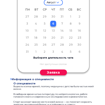
Август
ПН
ВТ
СР
ЧТ
ПТ
СБ
ВС
27
28
29
30
31
1
2
3
4
5
6
7
8
9
10
11
12
13
14
15
16
17
18
19
20
21
22
23
24
25
26
27
28
29
30
31
1
2
3
4
5
6
Выберите длительность чата
Нет доступных слотов
Заявка
Информация о специалисте
О специалисте
Выросла в семье врачей, поэтому медицина с детства была частью моей
жизни.
В свободное время читаю литературу по нейропсихологии, работе
головного мозга и современным исследованиям в ревматологии.
Спорт занимает важное место в моей жизни — он помогает сохранять
энергию, внутренний баланс и устойчивость к стрессу.