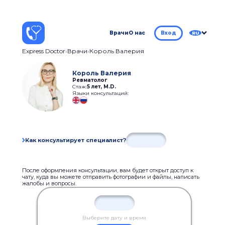
Врачи
О нас
Вход
RU
Express Doctor
Врачи
Король Валерия
Король Валерия
Ревматолог
Стаж:
5 лет
,
M.D.
Языки консультаций:
Как консультирует специалист?
После оформления консультации, вам будет открыт доступ к
чату, куда вы можете отправить фотографии и файлы, написать
жалобы и вопросы.
Выберите дату и время