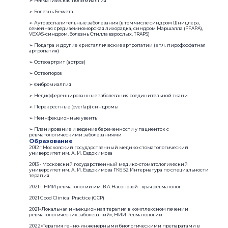
➢ Ревматическая полимиалгия
➢ Болезнь Бехчета
➢ Аутовоспалительные заболевания (в том числе синдром Шницлера,
семейная средиземноморская лихорадка, синдром Маршалла (PFAPA),
VEXAS-синдром, болезнь Стилла взрослых, TRAPS)
➢ Подагра и другие кристаллические артропатии (в т.ч. пирофосфатная
артропатия)
➢ Остеоартрит (артроз)
➢ Остеопороз
➢ Фибромиалгия
➢ Недифференцированные заболевания соединительной ткани
➢ Перекрёстные (overlap) синдромы
➢ Неинфекционные увеиты
➢ Планирование и ведение беременности у пациенток с
ревматологическими заболеваниями
Образование
2012г Московский государственный медико-стоматологический
университет им. А. И. Евдокимова
2013 - Московский государственный медико-стоматологический
университет им. А. И. Евдокимова ГКБ 52 Интернатура по специальности
терапия
2021 г НИИ ревматологии им. В.А.Насоновой - врач ревматолог
2021 Good Clinical Practice (GCP)
2021«Локальная инъекционная терапия в комплексном лечении
ревматологических заболеваний», НИИ Ревматологии
2022«Терапия генно-инженерными биологическими препаратами в