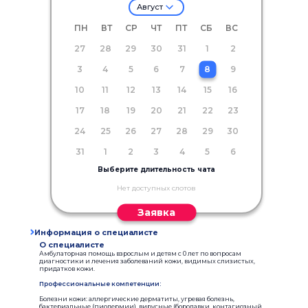
Август
ПН
ВТ
СР
ЧТ
ПТ
СБ
ВС
27
28
29
30
31
1
2
3
4
5
6
7
8
9
10
11
12
13
14
15
16
17
18
19
20
21
22
23
24
25
26
27
28
29
30
31
1
2
3
4
5
6
Выберите длительность чата
Нет доступных слотов
Заявка
Информация о специалисте
О специалисте
Амбулаторная помощь взрослым и детям с 0 лет по вопросам
диагностики и лечения заболеваний кожи, видимых слизистых,
придатков кожи.
Профессиональные компетенции:
Болезни кожи: аллергические дерматиты, угревая болезнь,
бактериальные (пиодермии), вирусные (бородавки, контагиозный