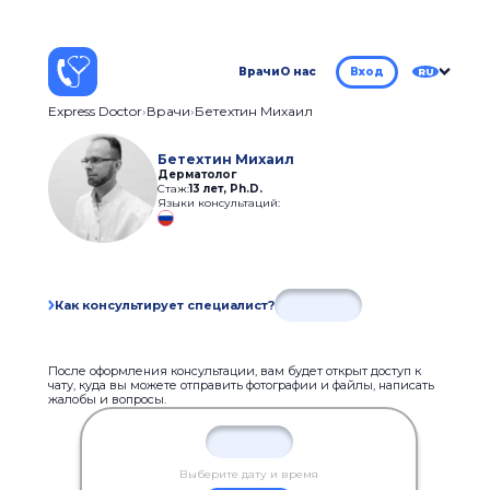
Врачи
О нас
Вход
RU
Express Doctor
Врачи
Бетехтин Михаил
Бетехтин Михаил
Дерматолог
Стаж:
13 лет
,
Ph.D.
Языки консультаций:
Как консультирует специалист?
После оформления консультации, вам будет открыт доступ к
чату, куда вы можете отправить фотографии и файлы, написать
жалобы и вопросы.
Выберите дату и время