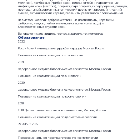
моллюск), грибковые (грибок кожи, волос, ногтей) и паразитарные
инфекции кожи (чесотка), псориаз, парапсориаз, склеродермия, розацеа,
периоральный дерматит, атопический дерматит, красный плоский
лишай, актинический кератоз, баланиты различного происхождения.
Дерматоонкология: доброкачественные (папилломы, кератомы,
фибромы, невусы, лейкоплакия, кисты, ангиомы и др.) и
злокачественные опухоли кожи.
Венерология: хламидиоз, герпес, сифилис, трихомониаз
Образование
2022
Российский университет дружбы народов, Москва, Россия
Повышение квалификации по трихологии
2021
Федеральное медико-биологическое агентство, Москва, Россия
Повышение квалификации по онкологии
2020
Федеральное медико-биологическое агентство, Москва, Россия
Повышение квалификации по косметологии
2018
ГНЦ Дерматовенерологии и косметологии, Москва, Россия
Повышение квалификации по дерматовенерологии
09.2015-12.2015
Федеральное медико-биологическое агентство, Москва, Россия
Профессиональная переподготовка по косметологии