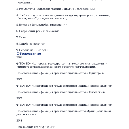
поведения.
3. Результаты нейросонографии и других исследований
4. Любые подозрительные движения: дрожь, тремор, вздрагивания,
""захождения"", отведения глаз и т.д.
5. Головная боль в любом проявлении
6. Нарушения речи и заикание
7. Тики
8. Ходьба на носочках
9. Недоношенные дети
Образование
2016
ФГБОУ ВО «Ивановская государственная медицинская академия»
Министерства здравоохранения Российской Федерации.
Присвоена квалификация врач по специальности «Педиатрия»
2017
ФГБОУ ВО «Нижегородская государственная медицинская академия»
Присвоена квалификация врач по специальности «Неврология»
2017
ФГБОУ ВО «Нижегородская государственная медицинская академия»
Присвоена квалификация врач по специальности «Функциональная
диагностика»
2018
Повышение квалификации