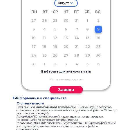
Август
ПН
ВТ
СР
ЧТ
ПТ
СБ
ВС
27
28
29
30
31
1
2
3
4
5
6
7
8
9
10
11
12
13
14
15
16
17
18
19
20
21
22
23
24
25
26
27
28
29
30
31
1
2
3
4
5
6
Выберите длительность чата
Нет доступных слотов
Заявка
Информация о специалисте
О специалисте
Врач высшей квалификации, доктор медицинских наук, профессор,
офтальмолог с опытом клинической и хирургической работы 30 + лет ( 6
тыс глазных операций).
Автор более 150 научных статей и докладов на международных
конференциях по вопросам офтальмологии,
17 патентов РФ на диагностические устройства и микрохирургические
инструменты для офтальмологии, автор 5 монографий по
офтальмологии.