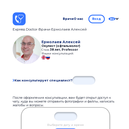
Врачи
О нас
Вход
RU
Express Doctor
Врачи
Ермолаев Алексей
Ермолаев Алексей
Окулист (офтальмолог)
Стаж:
38 лет
,
Professor
Языки консультаций:
Как консультирует специалист?
После оформления консультации, вам будет открыт доступ к
чату, куда вы можете отправить фотографии и файлы, написать
жалобы и вопросы.
Выберите дату и время