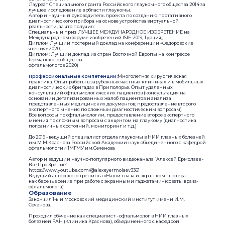
Лауреат Специального гранта Российского глаукомного общества 2014 за
лучшее исследование в области глаукомы.
Автор и научный руководитель проекта по созданию портативного
диагностического прибора на основе устройства виртуальной
реальности, за что получил:
Специальный приз ЛУЧШЕЕ МЕЖДУНАРОДНОЕ ИЗОБРЕТЕНИЕ на
Международном форуме изобретений ISIF-2019, Турция,;
Диплом Лучший постерный доклад на конференции «Федоровские
чтения» 2020;
Диплом: Лучший доклад из стран Восточной Европы на конгрессе
Германского общества
офтальмологов 2020)
Профессиональные компетенции:
Многолетняя хирургическая
практика. Опыт работы в зарубежных частных клиниках и в мобильных
диагностических бригадах в Приполярье. Опыт удаленных
консультаций офтальмологических пациентов (консультация на
основании детализированных жалоб пациентов и анализа
представленных медицинских документов; предоставление второго
экспертного мнения по сложным диагностическим вопросам)
Все вопросы по офтальмологии, предоставление второе экспертного
мнения по сложным вопросам с акцентом на глаукому (диагностика
пограничных состояний, мониторинг и т.д.)
До 2019 - ведущий специалист отдела глаукомы в НИИ глазных болезней
им.М.М.Краснова Российской Академии наук объединенного с кафедрой
офтальмологии 1МГМУ им.Сеченова
Автор и ведущий научно-популярного видеоканала “Алексей Ермолаев -
Всё Про Зрение”
https://www.youtube.com/@alexeyermolaev3361
Ведущий авторского тренинга «Наши глаза и экран компьютера: ​
как беречь зрение при работе с экранными гаджетами»​ (советы врача-
офтальмолога)
Образование
Закончил 1-ый Московский медицинский институт имени И.М.
Сеченова.
Проходил обучение как специалист - офтальмолог в НИИ глазных
болезней РАН (Клиника Краснова), объединенного с кафедрой